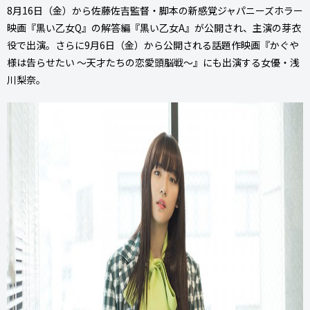
8月16日（金）から佐藤佐吉監督・脚本の新感覚ジャパニーズホラー
映画『黒い乙女Q』の解答編『黒い乙女A』が公開され、主演の芽衣
役で出演。さらに9月6日（金）から公開される話題作映画『かぐや
様は告らせたい ～天才たちの恋愛頭脳戦～』にも出演する女優・浅
川梨奈。