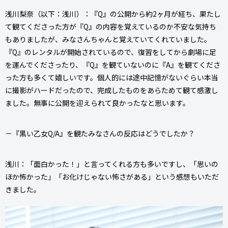
浅川梨奈（以下：浅川）：『Q』の公開から約2ヶ月が経ち、果たし
て観てくださった方が『Q』の内容を覚えているのか不安な気持ち
もありましたが、みなさんちゃんと覚えていてくれていました。
『Q』のレンタルが開始されているので、復習をしてから劇場に足
を運んでくださったり、『Q』を観ていないのに『A』を観てくださ
った方も多くて嬉しいです。個人的には途中記憶がないぐらい本当
に撮影がハードだったので、完成したものをあらためて観て感激し
ました。無事に公開を迎えられて良かったなと思います。
－『黒い乙女Q/A』を観たみなさんの反応はどうでしたか？
浅川：「面白かった！」と言ってくれる方も多いですし、「思いの
ほか怖かった」「お化けじゃない怖さがある」という感想もいただ
きました。