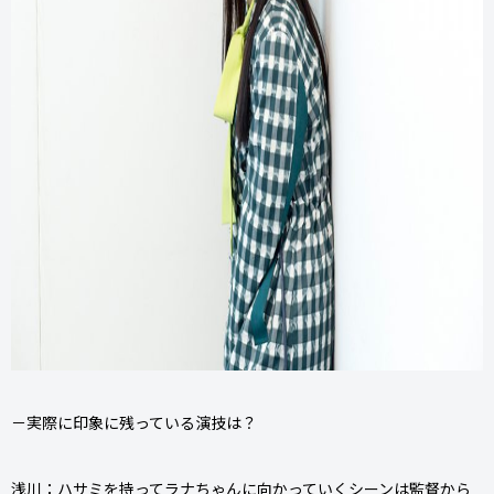
－実際に印象に残っている演技は？
浅川：ハサミを持ってラナちゃんに向かっていくシーンは監督から