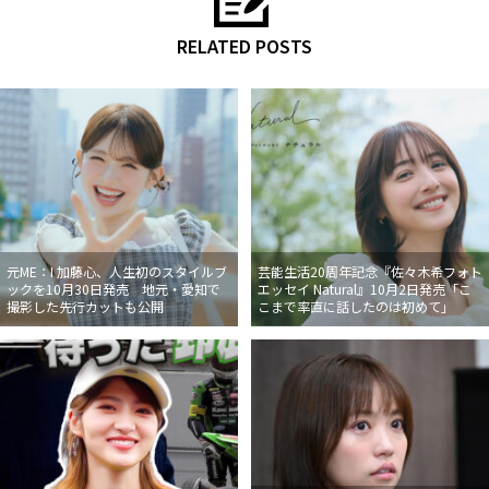
RELATED POSTS
元ME：I 加藤心、人生初のスタイルブ
芸能生活20周年記念『佐々木希フォト
ックを10月30日発売 地元・愛知で
エッセイ Natural』10月2日発売「こ
撮影した先行カットも公開
こまで率直に話したのは初めて」