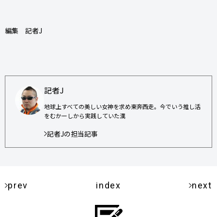
編集 記者J
記者J
地球上すべての美しい女神を求め東奔西走。今でいう推し活
をむかーしから実践していた漢
記者Jの担当記事
prev
index
next