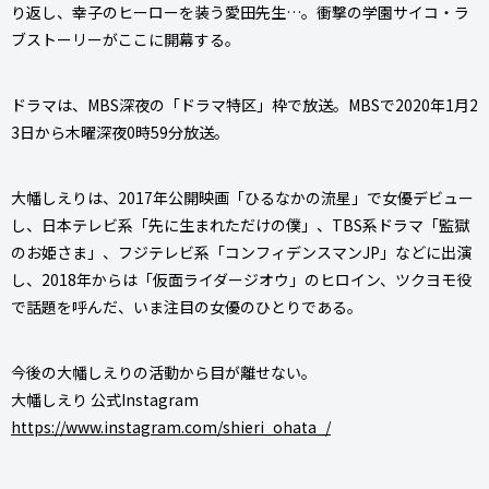
り返し、幸子のヒーローを装う愛田先生…。衝撃の学園サイコ・ラ
ブストーリーがここに開幕する。
ドラマは、MBS深夜の「ドラマ特区」枠で放送。MBSで2020年1月2
3日から木曜深夜0時59分放送。
大幡しえりは、2017年公開映画「ひるなかの流星」で女優デビュー
し、日本テレビ系「先に生まれただけの僕」、TBS系ドラマ「監獄
のお姫さま」、フジテレビ系「コンフィデンスマンJP」などに出演
し、2018年からは「仮面ライダージオウ」のヒロイン、ツクヨモ役
で話題を呼んだ、いま注目の女優のひとりである。
今後の大幡しえりの活動から目が離せない。
大幡しえり 公式Instagram
https://www.instagram.com/shieri_ohata_/