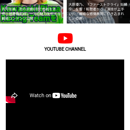
大原優乃、『ファーストクライ』妊婦
若月佑美、雨の鈴鹿8耐で熱戦を体
役に反響！視聴者から「演技が上手
感！世界最高峰レースの魅力を伝える
い」「繊細な感情表現に引き込まれ
観戦コンテンツ公開！！
た」の声
YOUTUBE CHANNEL