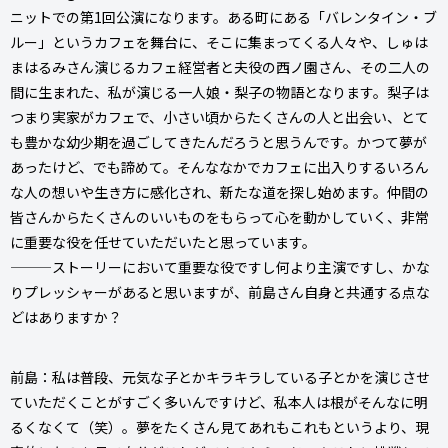
ニットでの第1回公演になります。ある町にある「バレンタイン・ブ
ルー」というカフェを舞台に、そこに集まってくる人々や、しゅは
まはるみさん演じるカフェ経営者と夫役の西ノ園さん、その二人の
間に生まれた、私が演じる一人娘・梨子の物語となります。梨子は
つまり実家がカフェで、小さい頃からたくさんの人と出会い、とて
も豊かな幼少期を過ごしてきたんだろうと思うんです。かつて夢が
あったけど、でも諦めて。そんななかでカフェに出入りするいろん
な人の想いや生き方に感化され、新たな道を探し始めます。仲間の
皆さんからたくさんのいいものをもらって心を動かしていく、非常
に重要な役を任せていただいたと思っています。
———ストーリーにおいて重要な役ですし何より主演ですし、かな
りプレッシャーがあると思いますが、前島さん自身と共通する点な
どはありますか？
前島：私は普段、元気な子とかキラキラしている子とかを演じさせ
ていただくことがすごく多いんですけど、私本人は根がそんなに明
るくなくて（笑）。夢をたくさん見てあれもこれもというより、現