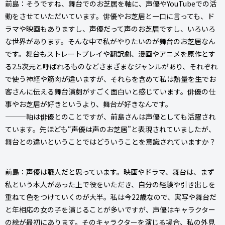
前島：そうですね、舞台でのお芝居を軸に、声優やYouTubeでの活
動をさせていただいています。俳優やお芝居と一口に言っても、ド
ラマや映画もありますし、声優だって声のお芝居ですし、いろいろ
な世界があります。そんな中で私がやりたいのが舞台のお芝居なん
です。舞台もストレートプレイや翻訳劇、漫画やアニメを原作とす
る2.5次元と呼ばれるものなどさまざまなジャンルがあり、それぞれ
で使う神経や筋肉が違いますが、それらを含めて私は熱量を生でお
客さんに伝える舞台演劇がすごく面白いと感じています。俳優の仕
事やお芝居が好きというより、舞台が好きなんです。
———軸は俳優とのことですが、前島さんは声優としても活躍され
ています。先ほども“声優は声のお芝居”と表現されていましたが、
舞台との違いということではどういうことを意識されていますか？
前島：声優は職人だと思っています。映画やドラマ、舞台は、まず
私という本人があった上で役をいただき、自分の経験や引き出しを
重ねて色をつけていくのが大半。私は今22歳なので、実写や舞台だ
と年相応の女の子を演じることが多いですが、声優はキャラクター
の絵が最初にあります。そのキャラクターを演じる場合、私の外見