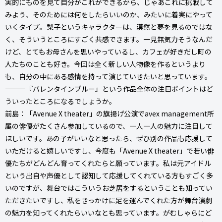
実的にものを見て自分がこれができるから、じゃあこれに挑戦して
みよう、そのためには何をしたらいいのか、みたいに着実にやって
いくタイプ。梨子というキャラクターは、漠然と夢を見るのではな
く、そういうところにすごく共感できます。一見無気力そうなんだ
けど、とてもお母さんを思いやっているし、カフェが好きだし町の
人たちのことも好き。今回は全く新しい人物像を作るというより
も、自分の中にある感情を持って演じていきたいと思っています。
———『バレンタインブルー』という作品全体の注目ポイントはど
ういったところになるでしょうか。
前島：「Avenue X theater」の旗揚げ公演でavex management所
属の俳優がたくさん参加しているので、一人一人の魅力に注目して
ほしいです。あの子がいいなと思ったら、ぜひ別の作品も応援して
いただけると嬉しいですし、今度も「Avenue X theater」で若い俳
優たちがどんどん育ってくれたらと願っています。私は元アイドル
という出自や声優として認知して応援してくれている方もすごく多
いのですが、舞台ではこういうお芝居をするということも知ってい
ただきたいですし、私をきっかけに足を運んでくれた方が舞台演劇
の魅力を知ってくれたらいいなとも思っています。がむしゃらにど