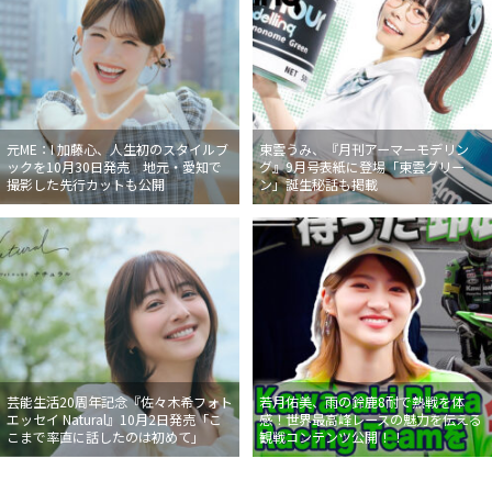
元ME：I 加藤心、人生初のスタイルブ
東雲うみ、『月刊アーマーモデリン
ックを10月30日発売 地元・愛知で
グ』9月号表紙に登場「東雲グリー
撮影した先行カットも公開
ン」誕生秘話も掲載
芸能生活20周年記念『佐々木希フォト
若月佑美、雨の鈴鹿8耐で熱戦を体
エッセイ Natural』10月2日発売「こ
感！世界最高峰レースの魅力を伝える
こまで率直に話したのは初めて」
観戦コンテンツ公開！！