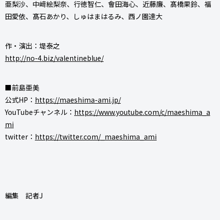
亜梨沙、中﨑絵梨奈、行徳智仁、會田海心、近藤廉、髙橋果鈴、福
田愛依、髙石あかり、しゅはまはるみ、西ノ園達大
作・演出：堤泰之
http://no-4.biz/valentineblue/
■前島亜美
公式HP：
https://maeshima-ami.jp/
YouTubeチャンネル：
https://www.youtube.com/c/maeshima_a
mi
twitter：
https://twitter.com/_maeshima_ami
編集 記者J