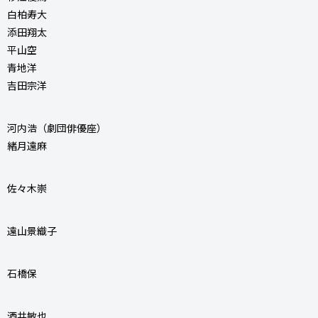
白柏寿大
添田翔太
平山空
青地洋
吉田宗洋
河内浩（劇団俳優座）
緒月遠麻
佐々木崇
遠山景織子
石橋保
酒井敏也