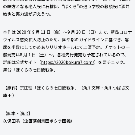
の味方となる老人役に石橋保、“ぼくら”の通う学校の教頭役に酒井
敏也と実力派が迎えうつ。
本作は 2020 年 9 月 11 日（金）～9 月 20 日（日）まで、新型コロナ
ウイルス感染拡大防止のため、国や都のガイドラインに基づき、客
席を半数にしてかめありリリオホールにて上演予定。チケットの一
般発売は8 月 1 日（土）～。各種先行発売も予定されているので、
詳細は公式サイト（
https://2020bokura7.com/
）を要チェック。
舞台「ぼくらの七日間戦争」
【原作】宗田理「ぼくらの七日間戦争」（角川文庫・角川つばさ文
庫 刊）
【脚本・演出】
久保田唱（企画演劇集団ボクラ団義）