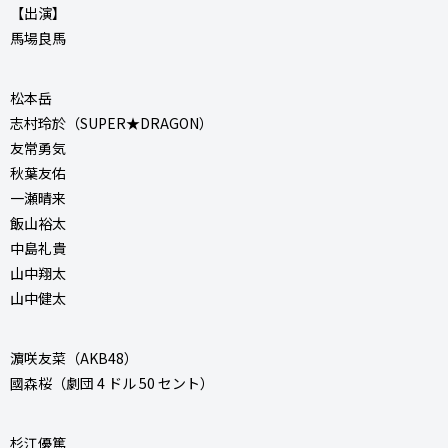
【出演】
馬場良馬
松本岳
志村玲於（SUPER★DRAGON）
友常勇気
秋葉友佑
一瀬晴来
飯山裕太
中島礼貴
山中翔太
山中健太
濵咲友菜（AKB48）
國森桜（劇団 4 ドル 50 セント）
杉江優篤