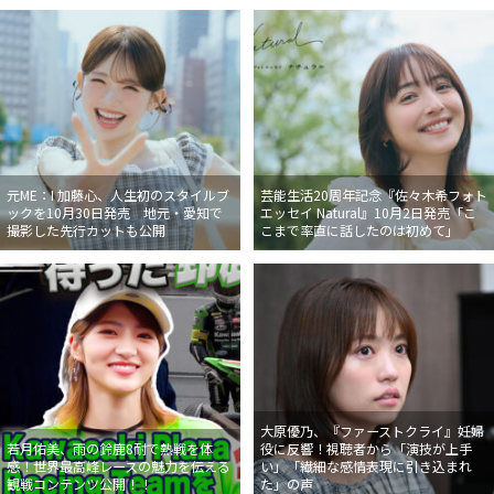
元ME：I 加藤心、人生初のスタイルブ
芸能生活20周年記念『佐々木希フォト
ックを10月30日発売 地元・愛知で
エッセイ Natural』10月2日発売「こ
撮影した先行カットも公開
こまで率直に話したのは初めて」
大原優乃、『ファーストクライ』妊婦
若月佑美、雨の鈴鹿8耐で熱戦を体
役に反響！視聴者から「演技が上手
感！世界最高峰レースの魅力を伝える
い」「繊細な感情表現に引き込まれ
観戦コンテンツ公開！！
た」の声