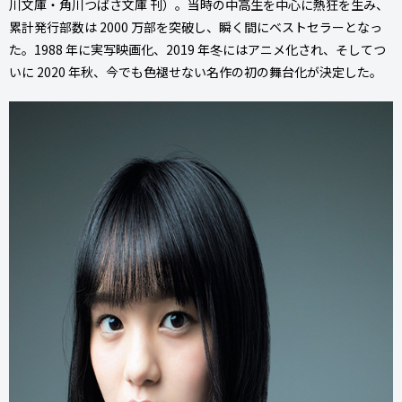
川文庫・角川つばさ文庫 刊）。当時の中高生を中心に熱狂を生み、
累計発行部数は 2000 万部を突破し、瞬く間にベストセラーとなっ
た。1988 年に実写映画化、2019 年冬にはアニメ化され、そしてつ
いに 2020 年秋、今でも色褪せない名作の初の舞台化が決定した。