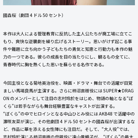
國森桜（劇団 4 ドル 50 セント）
本作は大人による管理教育に反抗した主人公たちが廃工場に立てこ
もり、爽快な逆襲劇を繰り広げるストーリー。思いがけず起こる事
件や難題に立ち向かう子どもたちの勇気と知恵と行動力も本作の魅
力の一つである。彼らの成長を目の当たりにし、観るもの全てに、
青春時代に胸を熱くした思いを蘇らせる名作である。
今回主役となる菊地英治役を、映画・ドラマ・舞台での活躍が目覚
ましい馬場良馬が主演する。さらに柿沼直樹役には SUPER★DRAG
ON のメンバーとして注目の志村玲於をはじめ、物語の軸となる“ぼ
くら”は若手ながらも舞台経験豊富なキャストが出演する。
“ぼくら”の中でヒロインとなる中山ひとみ役には AKB48 で活躍中の
濵咲友菜が演じ、その他劇団 4 ドル 50 セントの國森桜が出演するな
ど、作品に華を添える女性陣にも注目だ。そして、“大人役”では、
志村玲於演じる柿沼直樹の母親役に遠山景織子が、 “ぼくら”の最大