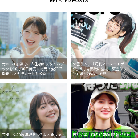
元ME：I 加藤心、人生初のスタイルブ
東雲うみ、『月刊アーマーモデリン
ックを10月30日発売 地元・愛知で
グ』9月号表紙に登場「東雲グリー
撮影した先行カットも公開
ン」誕生秘話も掲載
芸能生活20周年記念『佐々木希フォト
若月佑美、雨の鈴鹿8耐で熱戦を体