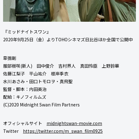
『ミッドナイトスワン』
2020年9月25日（金）よりTOHOシネマズ日比谷ほか全国で公開中
草彅剛
服部樹咲(新人) 田中俊介 吉村界人 真田怜臣 上野鈴華
佐藤江梨子 平山祐介 根岸季衣
水川あさみ・田口トモロヲ・真飛聖
監督・脚本：内田英治
配給：キノフィルムズ
(C)2020 Midnight Swan Film Partners
オフィシャルサイト
midnightswan-movie.com
Twitter
https://twitter.com/m_swan_film0925