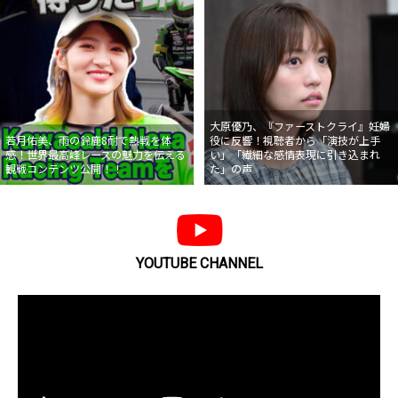
大原優乃、『ファーストクライ』妊婦
若月佑美、雨の鈴鹿8耐で熱戦を体
役に反響！視聴者から「演技が上手
感！世界最高峰レースの魅力を伝える
い」「繊細な感情表現に引き込まれ
観戦コンテンツ公開！！
た」の声
YOUTUBE CHANNEL