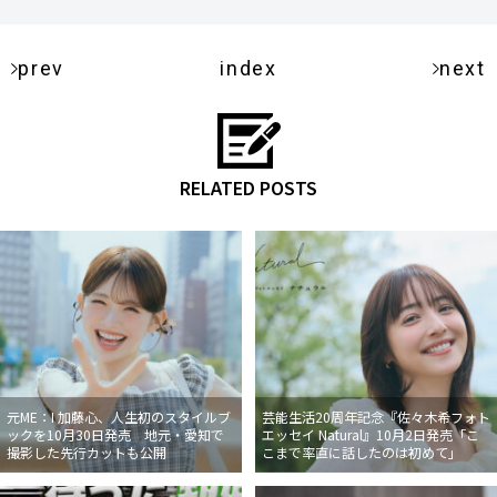
prev
index
next
RELATED POSTS
元ME：I 加藤心、人生初のスタイルブ
芸能生活20周年記念『佐々木希フォト
ックを10月30日発売 地元・愛知で
エッセイ Natural』10月2日発売「こ
撮影した先行カットも公開
こまで率直に話したのは初めて」