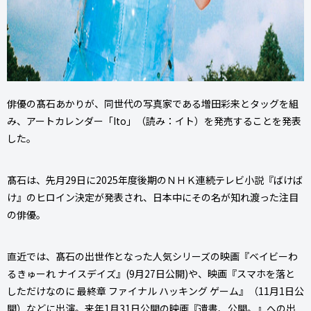
俳優の髙石あかりが、同世代の写真家である増田彩来とタッグを組
み、アートカレンダー「Ito」（読み：イト）を発売することを発表
した。
髙石は、先月29日に2025年度後期のＮＨＫ連続テレビ小説『ばけば
け』のヒロイン決定が発表され、日本中にその名が知れ渡った注目
の俳優。
直近では、髙石の出世作となった人気シリーズの映画『ベイビーわ
るきゅーれ ナイスデイズ』(9月27日公開)や、映画『スマホを落と
しただけなのに 最終章 ファイナル ハッキング ゲーム』（11月1日公
開）などに出演。来年1月31日公開の映画『遺書、公開。』への出