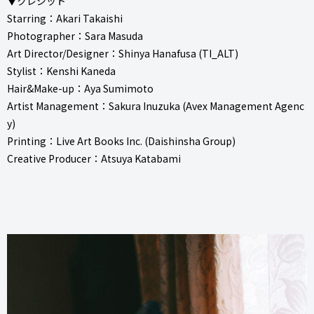
▼クレジット
Starring：Akari Takaishi
Photographer：Sara Masuda
Art Director/Designer：Shinya Hanafusa (TI_ALT)
Stylist：Kenshi Kaneda
Hair&Make-up：Aya Sumimoto
Artist Management：Sakura Inuzuka (Avex Management Agenc
y)
Printing：Live Art Books Inc. (Daishinsha Group)
Creative Producer：Atsuya Katabami