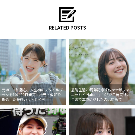
RELATED POSTS
元ME：I 加藤心、人生初のスタイルブ
芸能生活20周年記念『佐々木希フォト
ックを10月30日発売 地元・愛知で
エッセイ Natural』10月2日発売「こ
撮影した先行カットも公開
こまで率直に話したのは初めて」