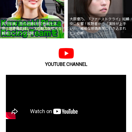
大原優乃、『ファーストクライ』妊婦
若月佑美、雨の鈴鹿8耐で熱戦を体
役に反響！視聴者から「演技が上手
感！世界最高峰レースの魅力を伝える
い」「繊細な感情表現に引き込まれ
観戦コンテンツ公開！！
た」の声
YOUTUBE CHANNEL