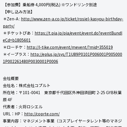
【参加費】乗船券 4,000円(税込) ※ワンドリンク別途
【申し込み方法】
＊Zen-A :
http://www.zen-a.co.jp/ticket/rosiel-kasyou-birthday-
party/
＊チケットぴあ：
https://t.pia.jp/pia/event/event.do?eventBundl
eCd=b1805601
＊ローチケ：
http://l-tike.com/event/mevent/?mid=355019
＊イープラス：
http://eplus.jp/sys/T1U89P0101P006001P005000
1P002261480P0030001P0006
会社概要
会社名：株式会社コプルト
所在地：〒101-0041 東京都千代田区外神田須田町 2-25 GYB秋葉
原 4F
代表者：火将ロシエル
URL：HP：
http://coprte.com/
事業内容：マネジメント事業（コスプレイヤータレント等のマネジ