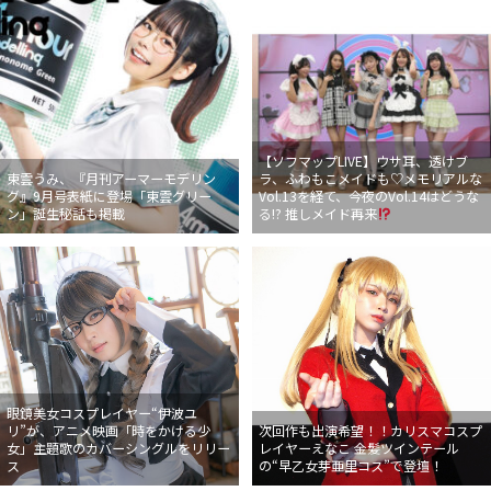
【ソフマップLIVE】ウサ耳、透けブ
東雲うみ、『月刊アーマーモデリン
ラ、ふわもこメイドも♡メモリアルな
グ』9月号表紙に登場「東雲グリー
Vol.13を経て、今夜のVol.14はどうな
ン」誕生秘話も掲載
る!? 推しメイド再来
眼鏡美女コスプレイヤー“伊波ユ
リ”が、アニメ映画「時をかける少
次回作も出演希望！！カリスマコスプ
女」主題歌のカバーシングルをリリー
レイヤーえなこ 金髪ツインテール
ス
の“早乙女芽亜里コス”で登壇！