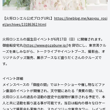
【火将ロシエル公式ブログURL】
https://lineblog.me/kasyou_rosi
el/archives/13186362.html
火将ロシエルの誕生日イベントが6月17日（日）に開催されます。
御座船安宅丸(
https://www.gozabune.jp/
)を貸切にし、東京湾クル
ーズを楽しみながら、トークライブやイベントブース、撮影会、オ
リジナルグッズ販売、展示ブースなど盛りだくさんのクルーズで
す。
イベント詳細
メインスペースの「御座の間」ではトークショーや催し物などファ
ン垂涎のイベントが開催され、天守閣にあたる「貴賓の間」では、
火将ロシエルの過去の活動の歴史や出版物が展示される予定で、本
人と共に活動を振り返る事が可能です。当日は船内の様々なロケー
ションで撮影会も実施され、スカイツリーや東京タワー、レインボ