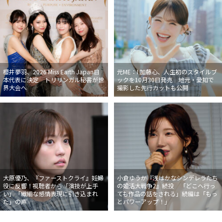
櫻井夢羽、2026 Miss Earth Japan日
元ME：I 加藤心、人生初のスタイルブ
本代表に決定 トリリンガル秘書が世
ックを10月30日発売 地元・愛知で
界大会へ
撮影した先行カットも公開
大原優乃、『ファーストクライ』妊婦
小倉ゆうか『浅はかなシンデレラたち
役に反響！視聴者から「演技が上手
の婚活大戦争2』続投 「どこへ行っ
い」「繊細な感情表現に引き込まれ
ても作品の話をされる」続編は「もっ
た」の声
とパワーアップ！」