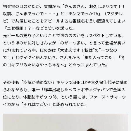
初登場のほのかだが、冒頭から「さんまさん、お久しぶりです！！
以前、さんまでっかで・・・」と「ホンマでっかTV」（フジテレ
ビ）で共演したことをアピールするも番組名を言い間違えてしまい
「ニセ番組！？」などと笑いを誘った。
元ビールの売り子ということでおのののかをリスペクトしている、
というほのかに対しさんまが「のが一つ多い」と言って会場が笑い
に包まれている中、ほのかは「大丈夫です！私は”の”一つなの
で！」とグイグイ絡んでいき、さんまから「また入ってきた」「冬
のゴキブリみたいなやっちゃな〜」とツッコまれていた。
その後も「空気が読めない」キャラでSHELLYや大久保佳代子に諫め
られながらも、唯一「昨年出場したベストボディジャパンで全国３
位になり、体脂肪率が９.９%」という話には、ファーストサマーウ
イカから「それはすごい」と褒められていた。