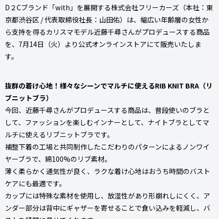
D２Cブランド「with」を展開する株式会社フリーカーズ（本社：東
京都渋谷区 / 代表取締役社長：山田佑）は、幅広い年齢層の女性か
ら支持を得るカリスマモデル近藤千尋さんがプロデュースする商品
を、7月14日（火）より公式オンラインストアにて販売いたしま
す。
抜群の着け心地！様々なシーンでマルチに使えるRIB KNIT BRA（リ
ブニットブラ）
今回、近藤千尋さんがプロデュースする商品は、普段使いのブラと
して、ファッションを楽しむインナーとして、ナイトブラとしてマ
ルチに使えるリブニットブラです。
補整下着の工場と共同制作したこだわりのパターンによるノンワイ
ヤーブラで、綿100%のリブ素材。
薄く柔らかく通気性が良く、ラクな着け心地はおうち時間のバスト
ケアにも最適です。
カップには特殊な素材を使用し、放湿性があり形崩れしにくく、ア
ンダー部分は背中にギャザーを寄せることで食い込みを軽減し、バ