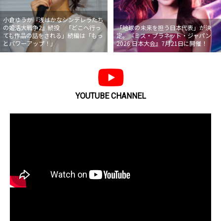
小倉ゆうか『浅はかなシンデレラたち
の婚活大戦争2』続投 「どこへ行っ
「地球の未来を担う日本代表」が決
ても作品の話をされる」続編は「もっ
定。『ミス・プラネット・ジャパン
とパワーアップ！」
2026 日本大会』7月21日に開催！
YOUTUBE CHANNEL