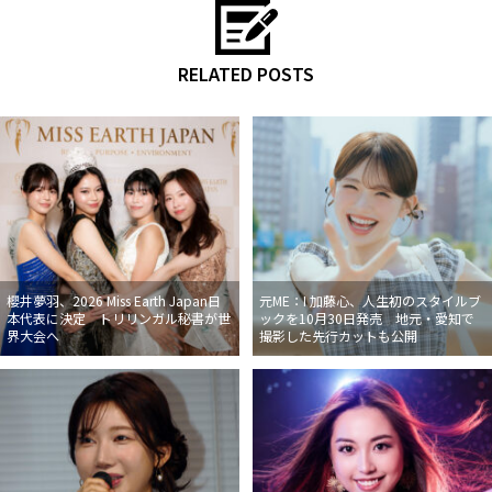
RELATED POSTS
櫻井夢羽、2026 Miss Earth Japan日
元ME：I 加藤心、人生初のスタイルブ
本代表に決定 トリリンガル秘書が世
ックを10月30日発売 地元・愛知で
界大会へ
撮影した先行カットも公開