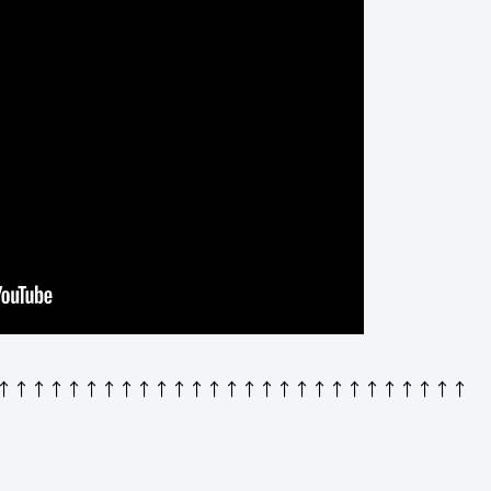
↑↑↑↑↑↑↑↑↑↑↑↑↑↑↑↑↑↑↑↑↑↑↑↑↑↑↑