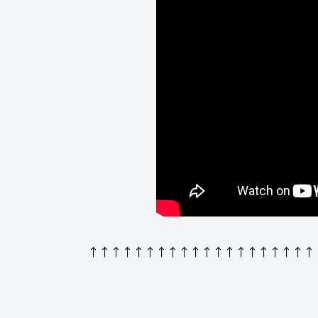
↑↑↑↑↑↑↑↑↑↑↑↑↑↑↑↑↑↑↑↑