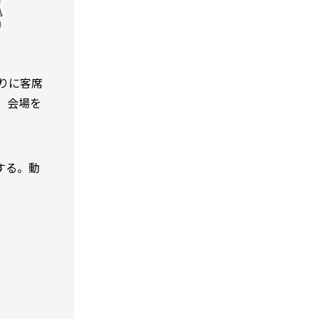
ぶりに客席
。会場を
する。動