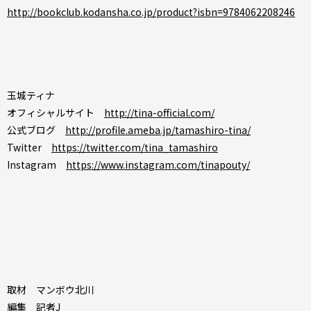
http://bookclub.kodansha.co.jp/product?isbn=9784062208246
玉城ティナ
オフィシャルサイト
http://tina-official.com/
公式ブログ
http://profile.ameba.jp/tamashiro-tina/
Twitter
https://twitter.com/tina_tamashiro
Instagram
https://www.instagram.com/tinapouty/
取材 マンボウ北川
編集 記者J