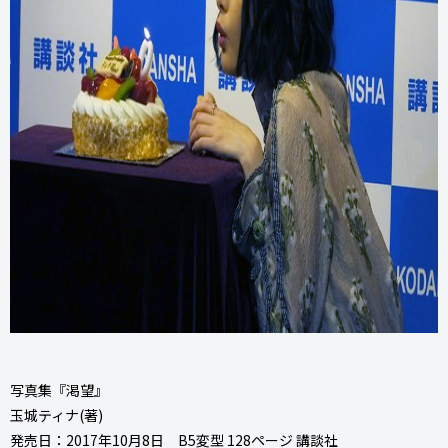
写真集『渇望』
玉城ティナ(著)
発売日：2017年10月8日 B5変型 128ページ 講談社