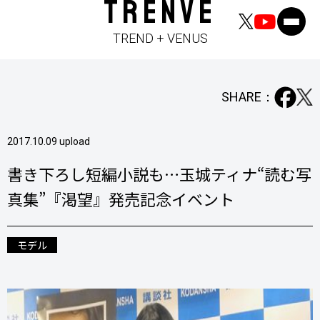
TRENVE
TREND + VENUS
SHARE：
2017.10.09 upload
書き下ろし短編小説も…玉城ティナ“読む写
真集”『渇望』発売記念イベント
モデル