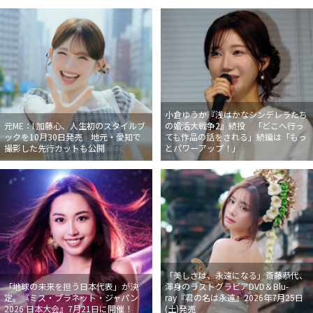
小倉ゆうか『浅はかなシンデレラたち
元ME：I 加藤心、人生初のスタイルブ
の婚活大戦争2』続投 「どこへ行っ
ックを10月30日発売 地元・愛知で
ても作品の話をされる」続編は「もっ
撮影した先行カットも公開
とパワーアップ！」
「美しさは、永遠になる」斎藤恭代、
「地球の未来を担う日本代表」が決
渾身のラストグラビアDVD＆Blu-
定。『ミス・プラネット・ジャパン
ray『君の名は永遠』2026年7月25日
2026 日本大会』7月21日に開催！
(土)発売