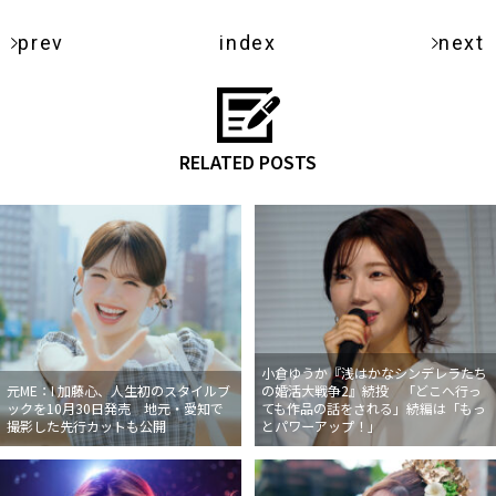
prev
index
next
RELATED POSTS
小倉ゆうか『浅はかなシンデレラたち
元ME：I 加藤心、人生初のスタイルブ
の婚活大戦争2』続投 「どこへ行っ
ックを10月30日発売 地元・愛知で
ても作品の話をされる」続編は「もっ
撮影した先行カットも公開
とパワーアップ！」