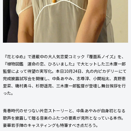
『花とゆめ』で連載中の大人気恋愛コミック『覆面系ノイズ』を、
『植物図鑑 運命の恋、ひろいました』で大ヒットした三木康一郎
監督によって待望の実写化。本日10月24日、丸の内ピカデリーにて
完成披露試写会を開催し、中条あやみ、志尊淳、小関裕太、真野恵
里菜、磯村勇斗、杉野遥亮、三木康一郎監督が登壇し舞台挨拶を行
った。
青春時代のせつない片恋ストーリーと、中条あやみが自身初となる
歌声を披露して贈る音楽のふたつの要素が見所となっている本作。
豪華若手陣のキャスティングも特筆すべき点だろう。