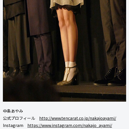
中条あやみ
公式プロフィール
http://www.tencarat.co.jp/nakajoayami/
Instagram
https://www.instagram.com/nakajo_ayami/