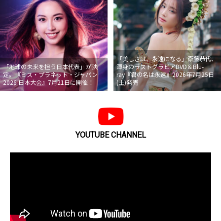
「美しさは、永遠になる」斎藤恭代、
「地球の未来を担う日本代表」が決
渾身のラストグラビアDVD＆Blu-
定。『ミス・プラネット・ジャパン
ray『君の名は永遠』2026年7月25日
2026 日本大会』7月21日に開催！
(土)発売
YOUTUBE CHANNEL