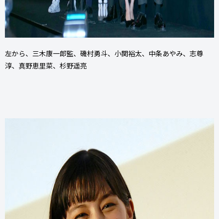
左から、三木康一郎監、磯村勇斗、小関裕太、中条あやみ、志尊
淳、真野恵里菜、杉野遥亮