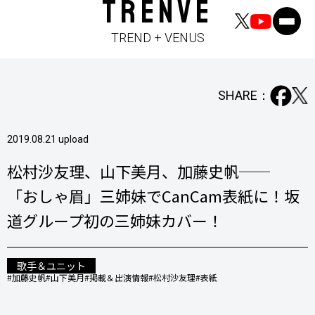
TRENVE
TREND + VENUS
SHARE：
2019.08.21 upload
松村沙友理、山下美月、加藤史帆──
「おしゃ眉」三姉妹でCanCam表紙に！坂
道グループ初の三姉妹カバー！
歌手＆ユニット
#加藤史帆
#山下美月
#掲載＆出演情報
#松村沙友理
#表紙