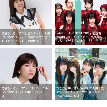
島谷ひとみ、本日配信スタート！新曲
≠ME、「THE FIRST TAKE」初登場
『記憶のワルツ』 作詞に込めた想い
話題曲「愛くださいませ」をスペシャ
を【本人コメント】で明かす
ルバージョンで披露
島谷ひとみ、NEWデジタルシングル
ねぎ塩豚丼、約8か月ぶりの新曲「夏
『記憶のワルツ』を8月6日にリリー
の幻」をリリース MV公開＆新アーテ
ス！
ィスト写真も解禁