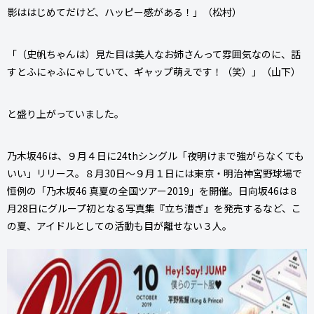
影ははじめてだけど、ハッピー感がある！」（松村）
「（史帆ちゃんは）見た目は美人なお姉さんって雰囲気なのに、話
すとふにゃふにゃしていて、ギャップ萌えです！（笑）」（山下）
と盛り上がっていました。
乃木坂46は、９月４日に24thシングル「夜明けまで強がらなくても
いい」リリース。８月30日～９月１日には東京・明治神宮野球場で
恒例の「乃木坂46 真夏の全国ツアー2019」を開催。日向坂46は８
月28日にグループ初となる写真集『立ち漕ぎ』を発売するなど、こ
の夏、アイドルとしての活動も目が離せない３人。