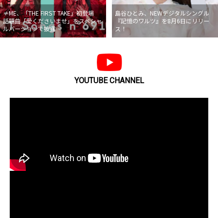
≠ME、「THE FIRST TAKE」初登場
島谷ひとみ、NEWデジタルシングル
話題曲「愛くださいませ」をスペシャ
『記憶のワルツ』を8月6日にリリー
ルバージョンで披露
ス！
YOUTUBE CHANNEL