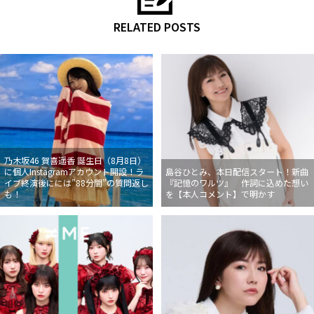
RELATED POSTS
乃木坂46 賀喜遥香 誕生日（8月8日）
に個人Instagramアカウント開設！ラ
島谷ひとみ、本日配信スタート！新曲
イブ終演後にには”88分間”の質問返し
『記憶のワルツ』 作詞に込めた想い
も！
を【本人コメント】で明かす