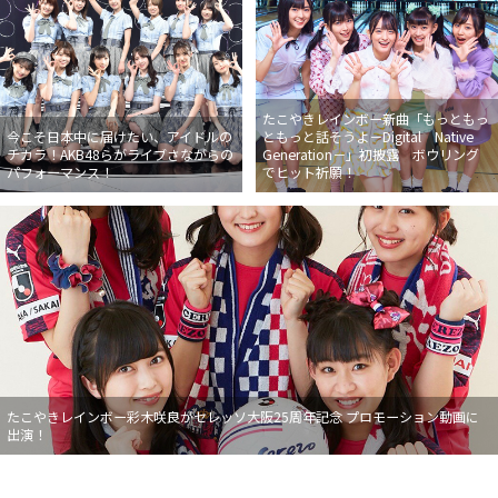
たこやきレインボー新曲「もっともっ
今こそ日本中に届けたい、アイドルの
ともっと話そうよ－Digital Native
チカラ！AKB48らがライブさながらの
Generation－」初披露 ボウリング
パフォーマンス！
でヒット祈願！
たこやきレインボー彩木咲良がセレッソ大阪25周年記念 プロモーション動画に
出演！