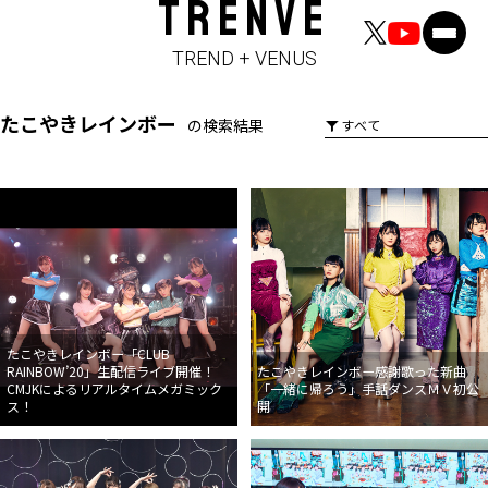
TRENVE
TREND + VENUS
たこやきレインボー
の検索結果
たこやきレインボー「CLUB
RAINBOW’20」生配信ライブ開催！
たこやきレインボー感謝歌った新曲
CMJKによるリアルタイムメガミック
「一緒に帰ろう」手話ダンスＭＶ初公
ス！
開