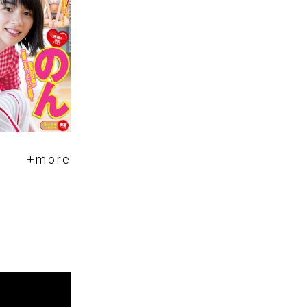
US』の表紙にのん
るべき映画と出合
+more
チャンピオン１６
「青春」をテー