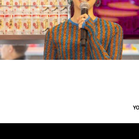
のん、憧れの女優/映画監督・桃井かお
AERAの表紙に「のん」が登場！
りと対談！J-WAVE『INNOVATION
ア＆インタビュー4ページ！撮影
WORLD ERA』本日放送
実花
創作あーちすと・のんさんが登場!! 本格焼酎3社×BEAMS JAPAN「焼酎のススメ
表会事後レポート
YO