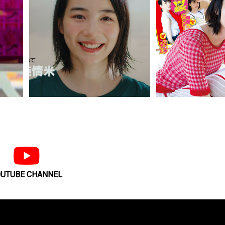
グラビ
女優・創作あーちすと のんを
カルチャー誌『BRUT
は蜷川
LAGUNAMOON 「2020 SPRING＆
が登場！ 320の今観
SUMMER DRESSBOOK」に起用
える映画特集
純情でまっすぐな「のん」が稲穂
7月23日発売のヤング
。」発
に！ ずぶ濡れで稲穂の純情な気持ち
号に国民的大女優が、
を叫ぶ、いわて純情米の新CM公開！
マに参戦
UTUBE CHANNEL