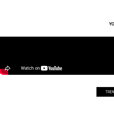
乃木坂46公式ゲームアプリ「乃木
恋」、オリジナル新ドラマ『グッバイ
アンサンブル』を3/31〜配信開始！
YO
TREN