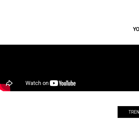
日本一の悪魔系コンカフェに名乗り出
る！？ 椎名ひかり渾身のプロデュース
に胸アツ！！
YO
TREN