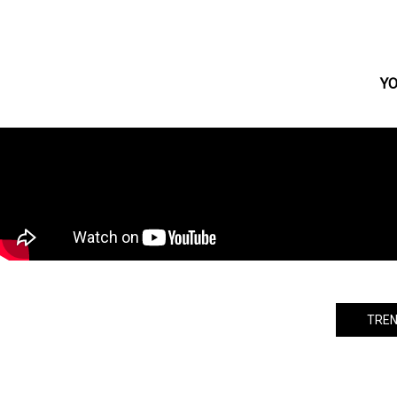
「負けないで」「揺れる想い」など、
ZARD作品389曲を「AWA」で一挙配
信！
YO
TREN