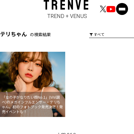
TRENVE
TREND + VENUS
テリちゃん
の検索結果
「女の子がなりたい顔No.1」(ViVi調
べ)のメガインフルエンサー・テリち
ゃん、初のフォトブック発売決定！発
売イベントも！