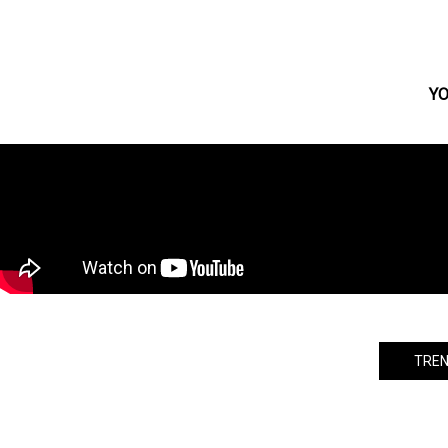
アイエス・フィールドが放つ珠玉の舞台
『無風』『あの匂い』出演者が意気込
みコメント！
YO
TREN