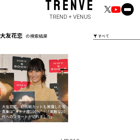
TRENVE
TREND + VENUS
大友花恋
の検索結果
大友花恋、初挑戦カットも披露した写
真集は“オトナ度100％”！「素敵な20
代へのスタートが切れました」