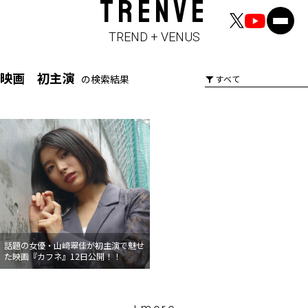
TRENVE
TREND + VENUS
映画 初主演
の検索結果
話題の女優・山﨑翠佳が初主演で魅せ
た映画『カフネ』12日公開！！