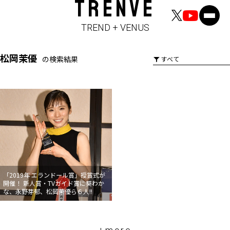
TRENVE
TREND + VENUS
松岡茉優
の検索結果
「2019年 エランドール賞」授賞式が
開催！ 新人賞・TVガイド賞に葵わか
な、永野芽郁、松岡茉優ら６人!!