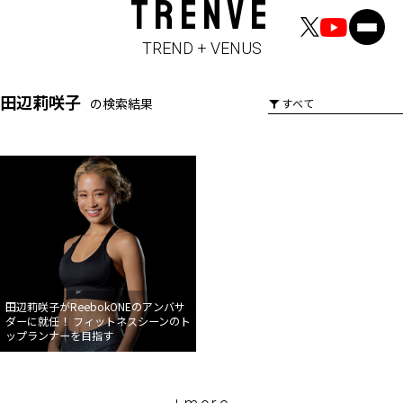
TRENVE
TREND + VENUS
田辺莉咲子
の検索結果
田辺莉咲子がReebokONEのアンバサ
ダーに就任！ フィットネスシーンのト
ップランナーを目指す