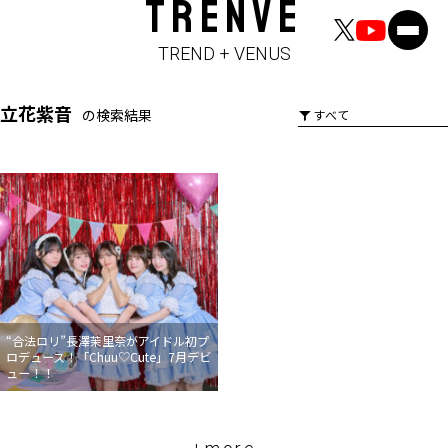
TRENVE
TREND + VENUS
立花紫音
の検索結果
“合法ロリ”長澤茉里奈がアイドル初プ
ロデュース！「Chuu♡Cute」7月デビ
ュー！！