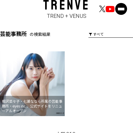
TRENVE
TREND + VENUS
芸能事務所
の検索結果
相沢菜々子・七瀬ななら所属の芸能事
務所・eyes inc.、公式サイトをリニュ
ーアルオープン