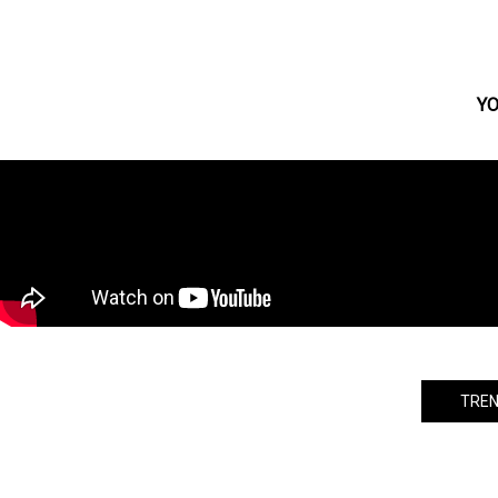
えた 『レゴランド・ジャパン・リゾー
ト』の楽しさを紹介する新番組 放送開
始
YO
TREN