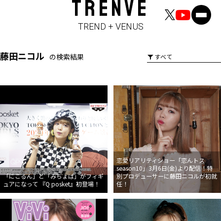
TRENVE
TREND + VENUS
藤田ニコル
の検索結果
恋愛リアリティショー「恋んトス
season10」3月6日(金)より配信！特
「にこるん」と「みちょぱ」がフィギ
別プロデューサーに藤田ニコルが初就
ュアになって 『Q posket』初登場！
任！