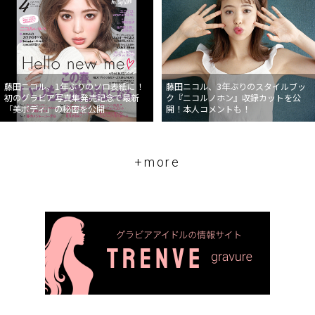
藤田ニコル、1年ぶりのソロ表紙に！
藤田ニコル、3年ぶりのスタイルブッ
初のグラビア写真集発売記念で最新
ク『ニコルノホン』収録カットを公
「美ボディ」の秘密を公開
開！本人コメントも！
+more