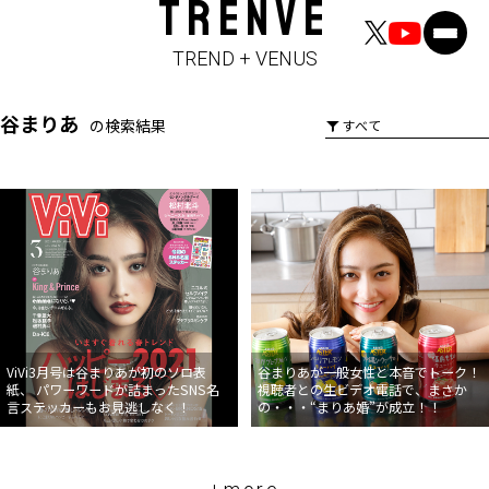
TRENVE
TREND + VENUS
谷まりあ
の検索結果
ViVi3月号は谷まりあが初のソロ表
谷まりあが一般女性と本音でトーク！
紙、 パワーワードが詰まったSNS名
視聴者との生ビデオ電話で、まさか
言ステッカーもお見逃しなく！
の・・・“まりあ婚”が成立！！