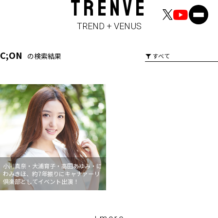
TRENVE
TREND + VENUS
C;ON
の検索結果
小川真奈・大浦育子・高田あゆみ・に
わみきほ、約7年振りにキャナァーリ
倶楽部としてイベント出演！