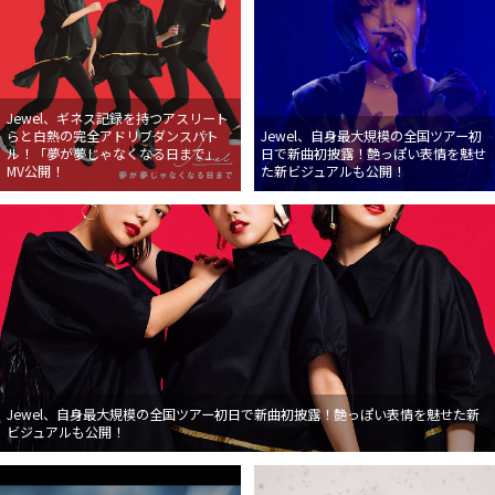
Jewel、ギネス記録を持つアスリート
らと白熱の完全アドリブダンスバト
Jewel、自身最大規模の全国ツアー初
ル！「夢が夢じゃなくなる日まで」
日で新曲初披露！艶っぽい表情を魅せ
MV公開！
た新ビジュアルも公開！
Jewel、自身最大規模の全国ツアー初日で新曲初披露！艶っぽい表情を魅せた新
ビジュアルも公開！