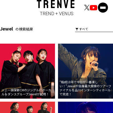
TRENVE
TREND + VENUS
Jewel
の検索結果
“結成10年で今日が一番楽し
い！”Jewelが自身最大規模のツアーフ
ソニー損保新CMのジングルにボーカ
ァイナルを品川インターシティホール
ル＆ダンスグループJewelが起用！
で完走！