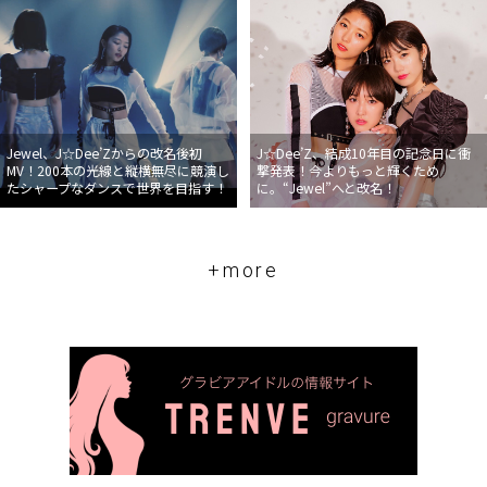
Jewel、J☆Dee’Zからの改名後初
J☆Dee’Z、結成10年目の記念日に衝
MV！200本の光線と縦横無尽に競演し
撃発表！今よりもっと輝くため
たシャープなダンスで世界を目指す！
に。“Jewel”へと改名！
+more