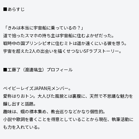
■あらすじ
「きみは本当に宇宙船に乗っているの？」
道で拾ったスマホの持ち主は宇宙船に住むよかぜだった。
戦時中の国プリンシピオに住むミトは遥か遠くにいる彼を想う。
宇宙を超えた2人の出会いを描くせつないSFラブストーリー。
■工藤了（渡邊璃生）プロフィール
ベイビーレイズJAPAN元メンバー。
愛称はりおトン。大人びた風貌とは裏腹に、天然で不思議な魅力を
醸し出すと話題。
趣味は、蛾の標本集め、教会巡りなどかなり個性的。
小説や歌詞を書くことを得意としていることから現在、執筆活動に
も力を入れている。