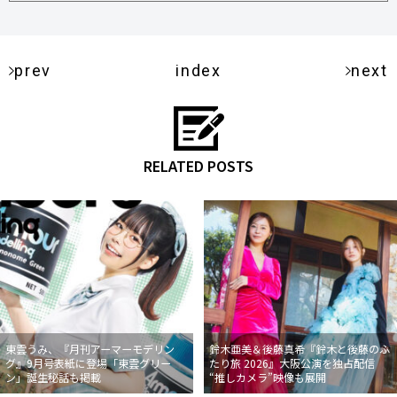
prev
index
next
RELATED POSTS
東雲うみ、『月刊アーマーモデリン
鈴木亜美＆後藤真希『鈴木と後藤のふ
グ』9月号表紙に登場「東雲グリー
たり旅 2026』大阪公演を独占配信
ン」誕生秘話も掲載
“推しカメラ”映像も展開