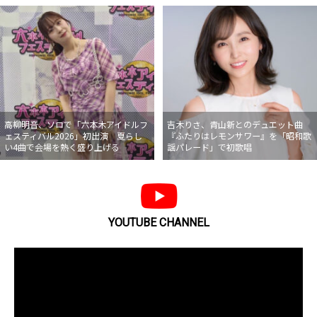
高柳明音、ソロで「六本木アイドルフ
吉木りさ、青山新とのデュエット曲
ェスティバル2026」初出演 夏らし
『ふたりはレモンサワー』を「昭和歌
い4曲で会場を熱く盛り上げる
謡パレード」で初歌唱
YOUTUBE CHANNEL