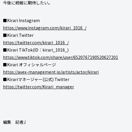
今後に続報に期待したい。
■Kirari Instagram
https://www.instagram.com/kirari_1016_/
■Kirari Twitter
https://twitter.com/kirari_1016_/
■Kirari TikTok(ID：kirari_1016_)
https://www.tiktok.com/share/user/6520767190520627201
■Kirari オフィシャルページ
https://avex-management.jp/artists/actor/kirari
■Kirariマネージャー(公式) Twitter
https://twitter.com/Kirari_manager
編集 記者J