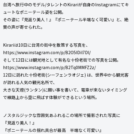
台湾へ旅行中のモデル/タレントのKirariが自身のInstagramにてキ
ュートなポニーテール姿を公開。
その姿に『見返り美人！』『ポニーテール半端なく可愛い』と、絶
賛の声が寄せられた。
Kirariは10日に台湾の街中を散策する写真を、
https://www.instagram.com/p/B2O5IDil7Dl/
そして12日には観光地として有名な十份老街での写真を公開。
https://www.instagram.com/p/B2Tq0MMFZ2z/
12日に訪れた十份老街(シーフェンラオジェ) は、世界中から観光客
が訪れる人気の観光名所で、
大きな天燈(ランタン)に願い事を書いて、電車が来ないタイミング
で線路上から空に飛ばす体験ができるという場所。
ノスタルジックな雰囲気あふれるこの場所で撮影された写真に
『見返り美人！』
『ポニーテールの揺れ具合が最高 半端なく可愛い』