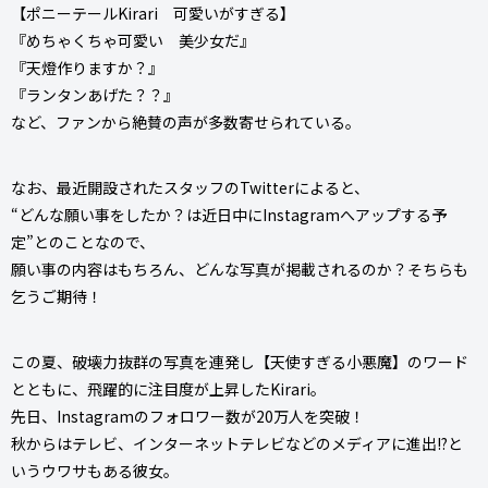
【ポニーテールKirari 可愛いがすぎる】
『めちゃくちゃ可愛い 美少女だ』
『天燈作りますか？』
『ランタンあげた？？』
など、ファンから絶賛の声が多数寄せられている。
なお、最近開設されたスタッフのTwitterによると、
“どんな願い事をしたか？は近日中にInstagramへアップする予
定”とのことなので、
願い事の内容はもちろん、どんな写真が掲載されるのか？そちらも
乞うご期待！
この夏、破壊力抜群の写真を連発し【天使すぎる小悪魔】のワード
とともに、飛躍的に注目度が上昇したKirari。
先日、Instagramのフォロワー数が20万人を突破！
秋からはテレビ、インターネットテレビなどのメディアに進出!?と
いうウワサもある彼女。