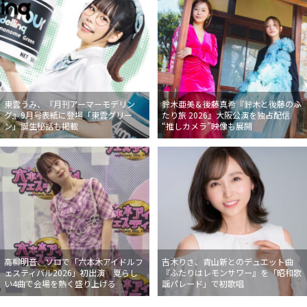
東雲うみ、『月刊アーマーモデリン
鈴木亜美＆後藤真希『鈴木と後藤のふ
グ』9月号表紙に登場「東雲グリー
たり旅 2026』大阪公演を独占配信
ン」誕生秘話も掲載
“推しカメラ”映像も展開
高柳明音、ソロで「六本木アイドルフ
吉木りさ、青山新とのデュエット曲
ェスティバル2026」初出演 夏らし
『ふたりはレモンサワー』を「昭和歌
い4曲で会場を熱く盛り上げる
謡パレード」で初歌唱