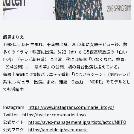
飯豊まりえ
1998年1月5日生まれ、千葉県出身。2012年に女優デビュー後、数
多くのドラマ・映画に出演。5/22（水）から5夜連続放送の「白い
巨塔」（テレビ朝日系）に出演。秋には映画「いなくなれ、群青」
（9/4公開）、「惡の華」の公開、初の舞台出演も控えている。
毎週土曜朝には情報バラエティ番組「にじいろジーン」 (関西テレビ
系)にレギュラー出演。また、雑誌「Oggi」「MORE」でモデルとし
ても活躍中。
Instagram
https://www.instagram.com/marie_iitoyo/
Twitter
https://twitter.com/marieiitoyo
公式サイト
https://avex-management.jp/artists/actor/MIITO
公式ブログ
https://ameblo.jp/avex-marie