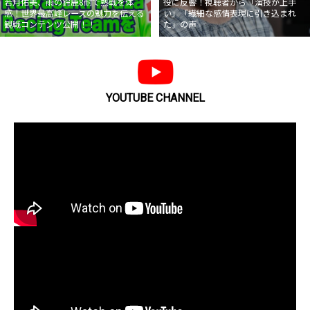
若月佑美、雨の鈴鹿8耐で熱戦を体
役に反響！視聴者から「演技が上手
感！世界最高峰レースの魅力を伝える
い」「繊細な感情表現に引き込まれ
観戦コンテンツ公開！！
た」の声
YOUTUBE CHANNEL