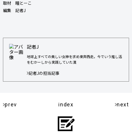
取材 瞳とーこ
編集 記者J
記者J
地球上すべての美しい女神を求め東奔西走。今でいう推し活
をむかーしから実践していた漢
記者Jの担当記事
prev
index
next