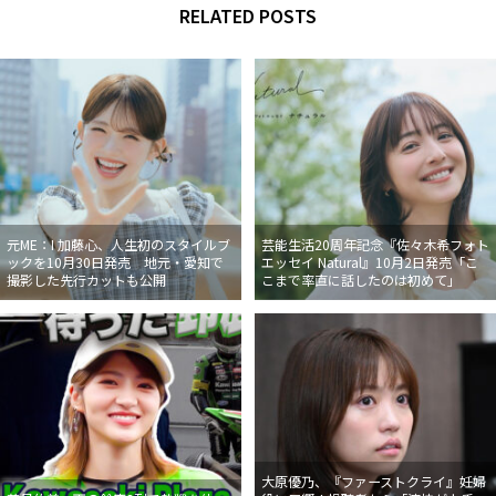
RELATED POSTS
元ME：I 加藤心、人生初のスタイルブ
芸能生活20周年記念『佐々木希フォト
ックを10月30日発売 地元・愛知で
エッセイ Natural』10月2日発売「こ
撮影した先行カットも公開
こまで率直に話したのは初めて」
大原優乃、『ファーストクライ』妊婦