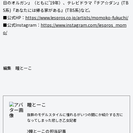
日のオルガン』（ともに’19年）、テレビドラマ『チア☆ダン』(TB
S系)『あなたには帰る家がある』(TBS系)など。
■公式HP：
https://www.lespros.co.jp/artists/momoko-fukuchi/
■公式Instagram：
https://www.instagram.com/lespros_mom
o/
編集 瞳とーこ
瞳とーこ
抜群のモデルスタイルに憧れるがいつの間にか紹介する方に
なってしまった悲しき乙女記者
瞳とーこの担当記事