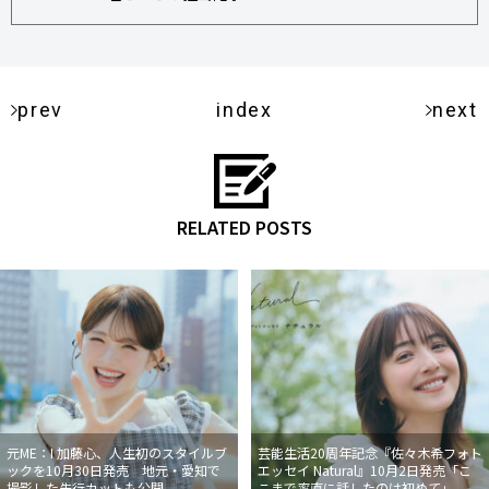
prev
index
next
RELATED POSTS
元ME：I 加藤心、人生初のスタイルブ
芸能生活20周年記念『佐々木希フォト
ックを10月30日発売 地元・愛知で
エッセイ Natural』10月2日発売「こ
撮影した先行カットも公開
こまで率直に話したのは初めて」