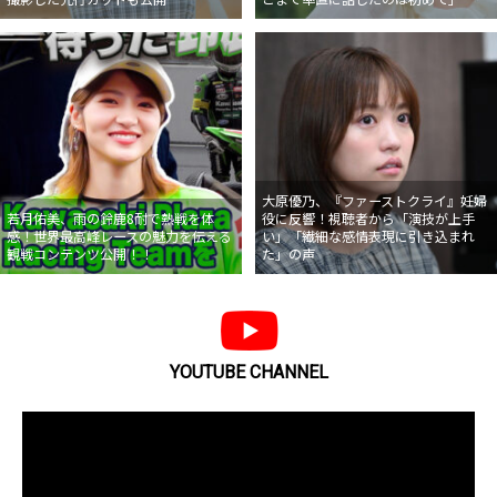
大原優乃、『ファーストクライ』妊婦
若月佑美、雨の鈴鹿8耐で熱戦を体
役に反響！視聴者から「演技が上手
感！世界最高峰レースの魅力を伝える
い」「繊細な感情表現に引き込まれ
観戦コンテンツ公開！！
た」の声
YOUTUBE CHANNEL