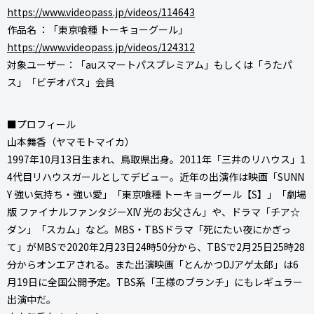
https://www.videopass.jp/videos/114643
作品名 ：「東京喰種 トーキョーグール」
https://www.videopass.jp/videos/124312
対象ユーザー：「auスマートパスプレミアム」もしくは「うたパ
ス」「ビデオパス」会員
■プロフィール
山本舞香（ヤマモトマイカ）
1997年10月13日生まれ、鳥取県出身。2011年「三井のリハウス」1
4代目リハウスガールとしてデビュー。近年の出演作は映画「SUNN
Y 強い気持ち・強い愛」「東京喰種 トーキョーグール【S】」「劇場
版 ファイナルファンタジーXIV 光のお父さん」や、ドラマ「チア☆
ダン」「スカム」など。MBS・TBSドラマ「死にたい夜にかぎっ
て」がMBSで2020年2月23日24時50分から、TBSで2月25日25時28
分からオンエアされる。また出演映画「とんかつDJアゲ太郎」は6
月19日に全国公開予定。TBS系「王様のブランチ」にもレギュラー
出演中だ。