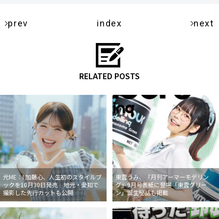
prev
index
next
RELATED POSTS
元ME：I 加藤心、人生初のスタイルブ
東雲うみ、『月刊アーマーモデリン
ックを10月30日発売 地元・愛知で
グ』9月号表紙に登場「東雲グリー
撮影した先行カットも公開
ン」誕生秘話も掲載