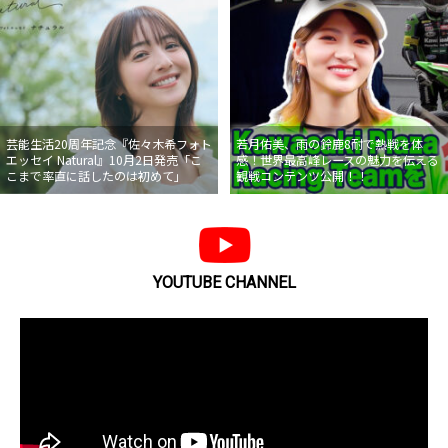
芸能生活20周年記念『佐々木希フォト
若月佑美、雨の鈴鹿8耐で熱戦を体
エッセイ Natural』10月2日発売「こ
感！世界最高峰レースの魅力を伝える
こまで率直に話したのは初めて」
観戦コンテンツ公開！！
YOUTUBE CHANNEL