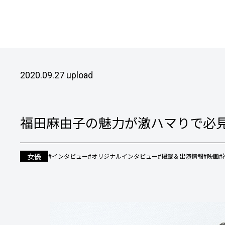
2020.09.27 upload
福田麻由子の魅力が激ハマりで必
女優
#インタビュー
#オリジナルインタビュー
#掲載＆出演情報
#映画
#