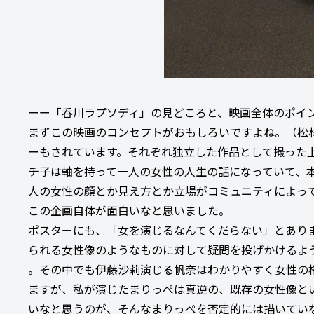
ーー「呑川ラプソディ」の見どころと、映画全体のポイ
まずこの映画のコンセプトがおもしろいですよね。（松
ーもされています。それぞれ独立した作品として撮った
チ子は軸を持って一人の女性の人生の話になっていて、
人の女性の顔とか見え方とか立場がコミュニティによっ
この企画自体が面白いなと思いました。
ポスターにも、「女を演じるなんてくだらない」とあり
られる女性像のようなものに対して疑問を投げかけるよ
。その中でも伊藤沙莉演じる帆奈はわかりやすく女性の
ますが、私が演じたまりっぺは真逆の、既存の女性像と
いなと思うのが、そんなまりっぺを否定的には描いてい