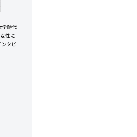
大学時代
。女性に
インタビ