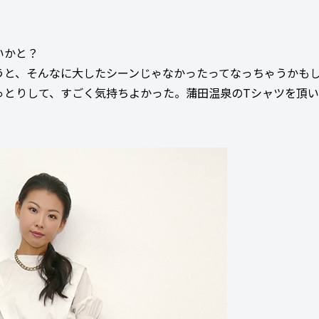
いかと？
うと、そんなに大したシーンじゃなかったってなっちゃうかも
っとりして、すごく気持ちよかった。蒲田温泉のTシャツを頂い