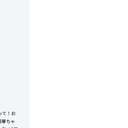
って！お
翔華ちゃ