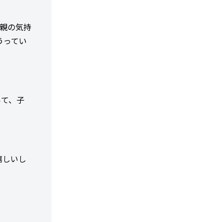
て親の気持
うってい
いて、子
嬉しいし