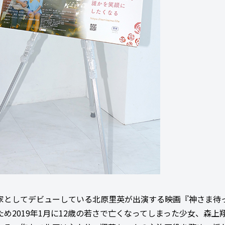
説家としてデビューしている北原里英が出演する映画『神さま待
め2019年1月に12歳の若さで亡くなってしまった少女、森上