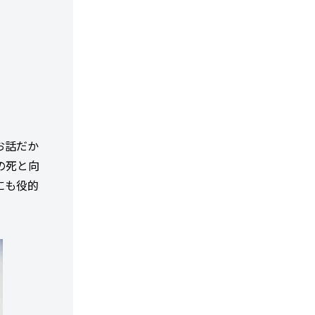
お話だか
の死と向
にも役的