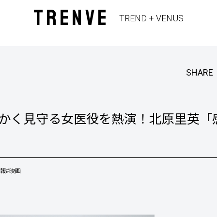
TRENVE
TREND + VENUS
SHARE
温かく見守る女医役を熱演！北原里英「
情報
#映画