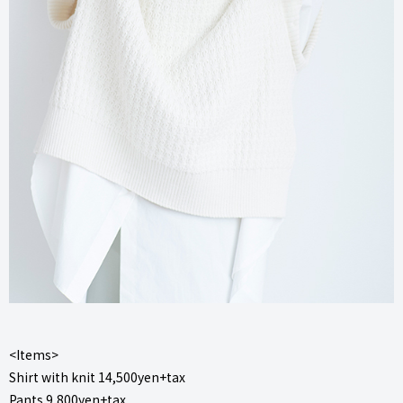
<Items>
Shirt with knit 14,500yen+tax
Pants 9,800yen+tax