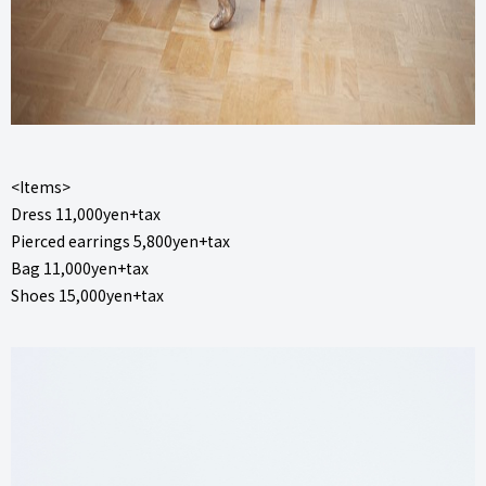
<Items>
Dress 11,000yen+tax
Pierced earrings 5,800yen+tax
Bag 11,000yen+tax
Shoes 15,000yen+tax