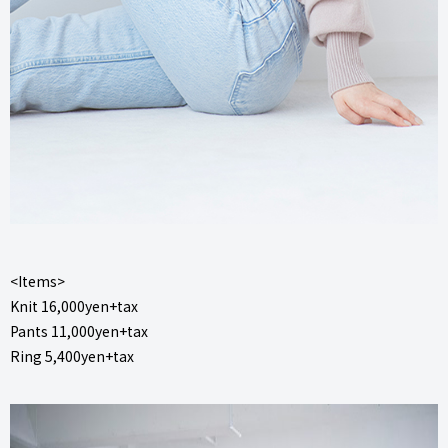
<Items>
Knit 16,000yen+tax
Pants 11,000yen+tax
Ring 5,400yen+tax