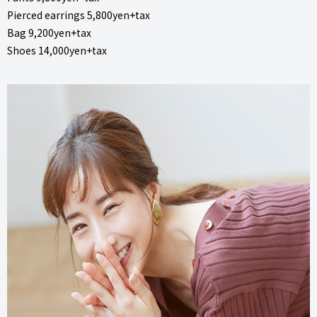
Pierced earrings 5,800yen+tax
Bag 9,200yen+tax
Shoes 14,000yen+tax