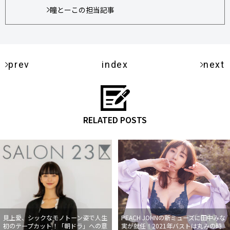
瞳とーこの担当記事
prev
index
next
RELATED POSTS
見上愛、シックなモノトーン姿で人生
PEACH JOHNの新ミューズに田中みな
初のテープカット！「朝ドラ」への意
実が就任！2021年バストは丸みの時