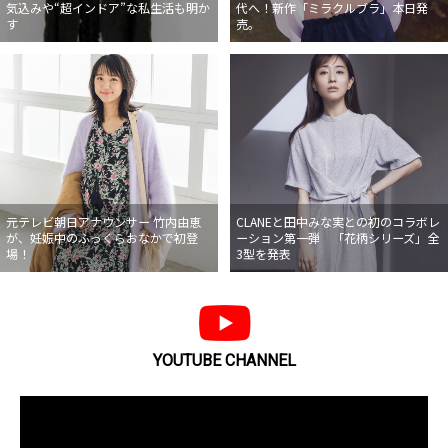
気込みや“超インドア”な私生活も明か
代へ！新作「ミラクルブラ」本日発
す
売。
元テレビ朝日アナウンサー 竹内由恵
CLANEと田中みな実との初のコラボレ
が、妊娠中のふっくらおなかで初登
ーション第一弾 「花柄シリーズ」全
場！
3型を発表
YOUTUBE CHANNEL