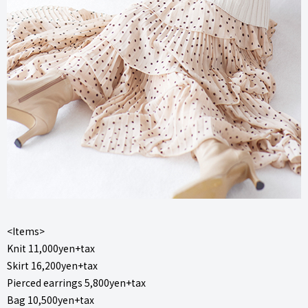
<Items>
Knit 11,000yen+tax
Skirt 16,200yen+tax
Pierced earrings 5,800yen+tax
Bag 10,500yen+tax