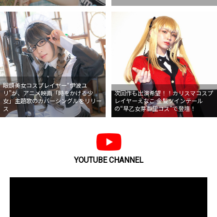
眼鏡美女コスプレイヤー“伊波ユ
リ”が、アニメ映画「時をかける少
次回作も出演希望！！カリスマコスプ
女」主題歌のカバーシングルをリリー
レイヤーえなこ 金髪ツインテール
ス
の“早乙女芽亜里コス”で登壇！
YOUTUBE CHANNEL