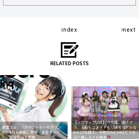
index
next
RELATED POSTS
【ソフマップLIVE】ウサ耳、透けブ
東雲うみ、『月刊アーマーモデリン
ラ、ふわもこメイドも♡メモリアルな
グ』9月号表紙に登場「東雲グリー
Vol.13を経て、今夜のVol.14はどうな
ン」誕生秘話も掲載
る!? 推しメイド再来