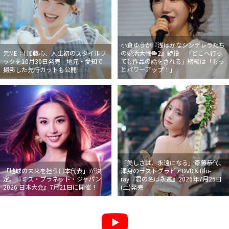
小倉ゆうか『浅はかなシンデレラたち
元ME：I 加藤心、人生初のスタイルブ
の婚活大戦争2』続投 「どこへ行っ
ックを10月30日発売 地元・愛知で
ても作品の話をされる」続編は「もっ
撮影した先行カットも公開
とパワーアップ！」
「美しさは、永遠になる」斎藤恭代、
「地球の未来を担う日本代表」が決
渾身のラストグラビアDVD＆Blu-
定。『ミス・プラネット・ジャパン
ray『君の名は永遠』2026年7月25日
2026 日本大会』7月21日に開催！
(土)発売