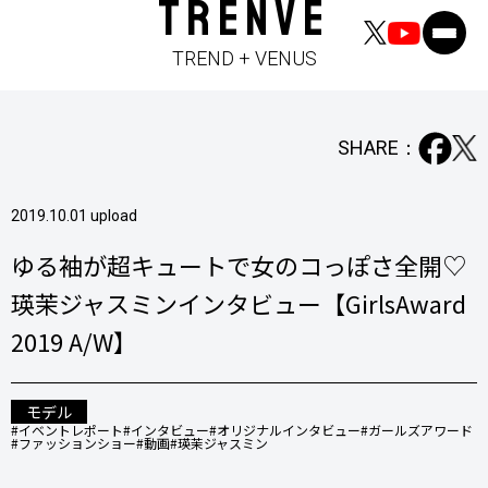
TRENVE
TREND + VENUS
SHARE：
2019.10.01 upload
ゆる袖が超キュートで女のコっぽさ全開♡
瑛茉ジャスミンインタビュー【GirlsAward
2019 A/W】
モデル
#イベントレポート
#インタビュー
#オリジナルインタビュー
#ガールズアワード
#ファッションショー
#動画
#瑛茉ジャスミン