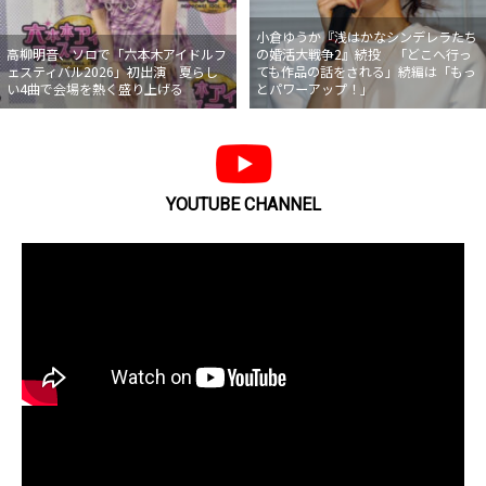
小倉ゆうか『浅はかなシンデレラたち
高柳明音、ソロで「六本木アイドルフ
の婚活大戦争2』続投 「どこへ行っ
ェスティバル2026」初出演 夏らし
ても作品の話をされる」続編は「もっ
い4曲で会場を熱く盛り上げる
とパワーアップ！」
YOUTUBE CHANNEL