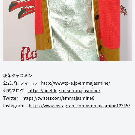
瑛茉ジャスミン
公式プロフィール
http://www.tp-e.jp/emmajasmine/
公式ブログ
https://lineblog.me/emmajasmine/
Twitter
https://twitter.com/emmajasmine6
Instagram
https://www.instagram.com/emmajasmine12345/