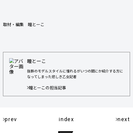
取材・編集 瞳とーこ
瞳とーこ
抜群のモデルスタイルに憧れるがいつの間にか紹介する方に
なってしまった悲しき乙女記者
瞳とーこの担当記事
prev
index
next