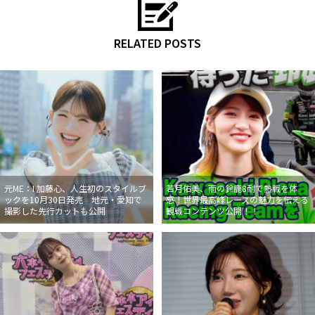
RELATED POSTS
元ME：I 加藤心、人生初のスタイルブ
若月佑美、雨の鈴鹿8耐で熱戦を体
ックを10月30日発売 地元・愛知で
感！世界最高峰レースの魅力を伝える
撮影した先行カットも公開
観戦コンテンツ公開！！