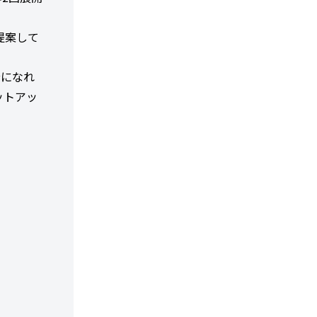
提案して
分になれ
ットアッ