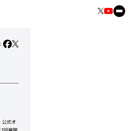
：
・公式オ
年2回展開