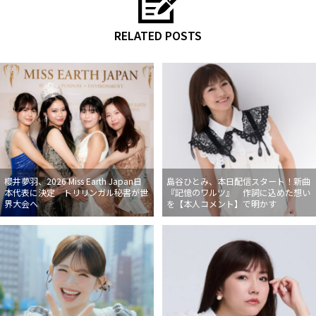
RELATED POSTS
櫻井夢羽、2026 Miss Earth Japan日
島谷ひとみ、本日配信スタート！新曲
本代表に決定 トリリンガル秘書が世
『記憶のワルツ』 作詞に込めた想い
界大会へ
を【本人コメント】で明かす