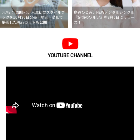
元ME：I 加藤心、人生初のスタイルブ
島谷ひとみ、NEWデジタルシングル
ックを10月30日発売 地元・愛知で
『記憶のワルツ』を8月6日にリリー
撮影した先行カットも公開
ス！
YOUTUBE CHANNEL