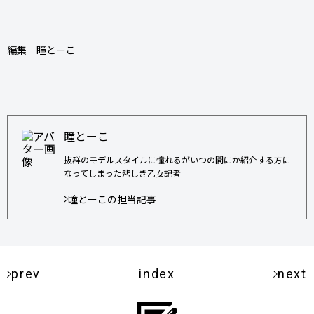
編集 瞳とーこ
瞳とーこ
抜群のモデルスタイルに憧れるがいつの間にか紹介する方に
なってしまった悲しき乙女記者
瞳とーこの担当記事
prev
index
next