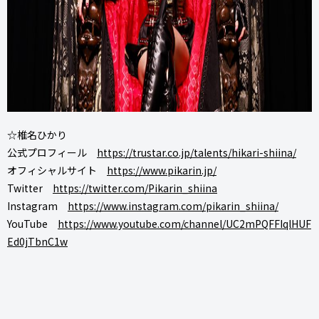
☆椎名ひかり
公式プロフィール
https://trustar.co.jp/talents/hikari-shiina/
オフィシャルサイト
https://www.pikarin.jp/
Twitter
https://twitter.com/Pikarin_shiina
Instagram
https://www.instagram.com/pikarin_shiina/
YouTube
https://www.youtube.com/channel/UC2mPQFFIqlHUF
Ed0jTbnC1w