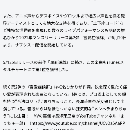
また、アニメ声からデスボイスやグロウルまで幅広い声色を操る魔
界アーティストとしても絶大な支持を得ており、”土下座ロード”な
ど独特な世界観を表現した数々のライブパフォーマンスも話題の椎
名ひかり2022年マンスリーリリース第2弾「盲愛症候群」が6月20日
より、サブクス・配信を開始している。
5月25日リリースの前作『羅刹遊戯』に続き、この楽曲もiTunesメ
タルチャートにて第1位を獲得した。
続く第2弾の『盲愛症候群』は椎名ひかりが作詞。執念深く重たく痛
い愛が表現された楽曲となっている。MVには、プロ雀士としての顔
も持つ“合法ロリ巨乳”まりちゅうこと、長澤茉里奈が女優として出
演している。普段からは想像もつかない狂気的な”メンヘラまりちゅ
う”にも注目！ MVの裏側は長澤茉里奈のYouTubeチャンネル「ま
りちゅー部」（
https://www.youtube.com/channel/UCvOa5AaPP