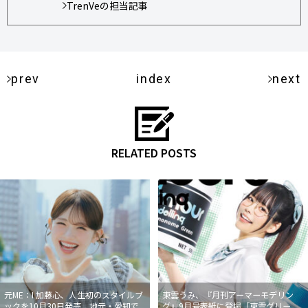
TrenVeの担当記事
prev
index
next
RELATED POSTS
元ME：I 加藤心、人生初のスタイルブ
東雲うみ、『月刊アーマーモデリン
ックを10月30日発売 地元・愛知で
グ』9月号表紙に登場「東雲グリー