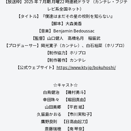
【放送枠】2025 年７月期 月曜22 時連続ドラマ （カンテレ・フジテ
レビ系全国ネット）
【タイトル】『僕達はまだその星の校則を知らない』
【脚本】⼤森美⾹
【音楽】Benjamin Bedoussac
【監督】山口健人 高橋名月 稲留武
【プロデューサー】岡光寛子（カンテレ）、白石裕菜（ホリプロ）
【制作協力】ホリプロ
【制作著作】カンテレ
【公式ウェブサイト】
https://www.ktv.jp/bokuhoshi/
☆キャスト☆
白鳥健治 【磯村勇斗】
幸田珠々 【堀田真由】
山田美郷 【平岩 紙】
久留島かおる 【市川実和子】
鷹野良則 【日高由起刀】
斎藤瑞穂 【南 琴奈】