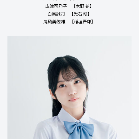
広津可乃子 【木野 花】
白鳥誠司 【光石 研】
尾碕美佐雄 【稲垣吾郎】