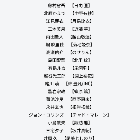
藤村省吾 【日向 亘】
北原かえで 【中野有紗】
江見芽衣 【月島琉衣】
三木美月 【近藤 華】
内田圭人 【越山敬達】
堀 麻里佳 【菊地姫奈】
高瀬佑介 【のせりん】
島田聖菜 【北里 琉】
有島ルカ 【栄莉弥】
巌谷光三郎 【淵上泰史】
緒川 萌 【許 豊凡(INI)】
黒岩宗政 【篠原 篤】
菊池沙良 【西野恵未】
永井玄也 【根岸拓哉】
ジョン・コリンズ 【チャド・マレーン】
小島敏夫 【諏訪 雅】
三宅夕子 【坂井真紀】
井原 久 【尾美としのり】