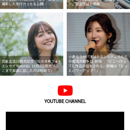
撮影した先行カットも公開
ン」誕生秘話も掲載
小倉ゆうか『浅はかなシンデレラたち
芸能生活20周年記念『佐々木希フォト
の婚活大戦争2』続投 「どこへ行っ
エッセイ Natural』10月2日発売「こ
ても作品の話をされる」続編は「もっ
こまで率直に話したのは初めて」
とパワーアップ！」
YOUTUBE CHANNEL