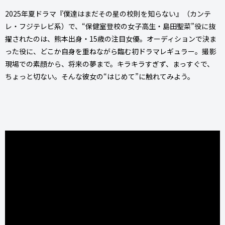
2025年夏ドラマ『僕達はまだその星の校則を知らない』（カンテ
レ・フジテレビ系）で、“保健室登校の女子高生・島田聖菜”役に抜
擢されたのは、熊本出身・15歳の注目女優。オーディションで決ま
った役に、どこか自身を重ねながら臨む初ドラマレギュラー。撮影
現場での素顔から、将来の夢まで。キラキラすぎず、まっすぐで、
ちょっと切ない。そんな彼女の“はじめて”に触れてみよう。