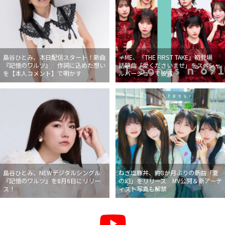
島谷ひとみ、本日配信スタート！新曲
≠ME、「THE FIRST TAKE」初登場
『記憶のワルツ』 作詞に込めた想い
話題曲「愛くださいませ」をスペシャ
を【本人コメント】で明かす
ルバージョンで披露
島谷ひとみ、NEWデジタルシングル
ねぎ塩豚丼、約8か月ぶりの新曲「夏
『記憶のワルツ』を8月6日にリリー
の幻」をリリース MV公開＆新アーテ
ス！
ィスト写真も解禁