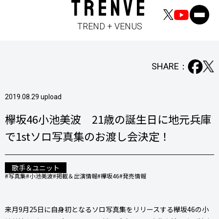
TRENVE
TREND + VENUS
SHARE：
2019.08.29 upload
欅坂46小池美波 21歳の誕生日に地元兵庫
で1stソロ写真集のお渡し会決定！
歌手＆ユニット
#写真集
#小池美波
#掲載＆出演情報
#欅坂46
#発売情報
来月9月25日に自身初となるソロ写真集をリリースする欅坂46の小