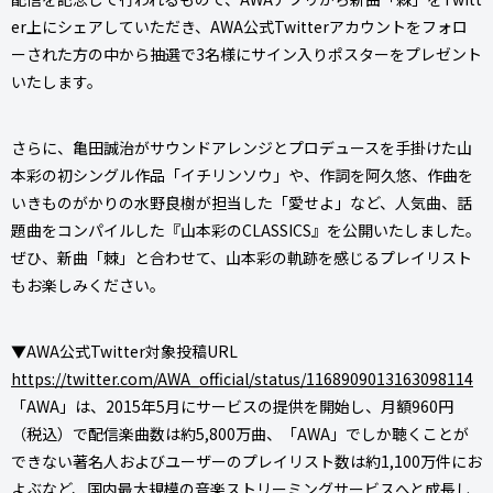
er上にシェアしていただき、AWA公式Twitterアカウントをフォロ
ーされた方の中から抽選で3名様にサイン入りポスターをプレゼント
いたします。
さらに、亀田誠治がサウンドアレンジとプロデュースを手掛けた山
本彩の初シングル作品「イチリンソウ」や、作詞を阿久悠、作曲を
いきものがかりの水野良樹が担当した「愛せよ」など、人気曲、話
題曲をコンパイルした『山本彩のCLASSICS』を公開いたしました。
ぜひ、新曲「棘」と合わせて、山本彩の軌跡を感じるプレイリスト
もお楽しみください。
▼AWA公式Twitter対象投稿URL
https://twitter.com/AWA_official/status/1168909013163098114
「AWA」は、2015年5月にサービスの提供を開始し、月額960円
（税込）で配信楽曲数は約5,800万曲、「AWA」でしか聴くことが
できない著名人およびユーザーのプレイリスト数は約1,100万件にお
よぶなど、国内最大規模の音楽ストリーミングサービスへと成長し