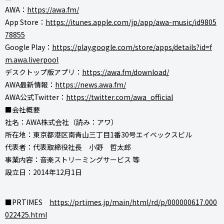
AWA：
https://awa.fm/
App Store：
https://itunes.apple.com/jp/app/awa-music/id9805
78855
Google Play：
https://play.google.com/store/apps/details?id=f
m.awa.liverpool
デスクトップ版アプリ：
https://awa.fm/download/
AWA最新情報：
https://news.awa.fm/
AWA公式Twitter：
https://twitter.com/awa_official
■会社概要
社名：AWA株式会社（読み：アワ）
所在地：東京都港区南青山三丁目1番30号エイベックスビル
代表者：代表取締役社長 小野 哲太郎
事業内容：音楽ストリーミングサービス 等
設立日：2014年12月1日
■PRTIMES
https://prtimes.jp/main/html/rd/p/000000617.000
022425.html