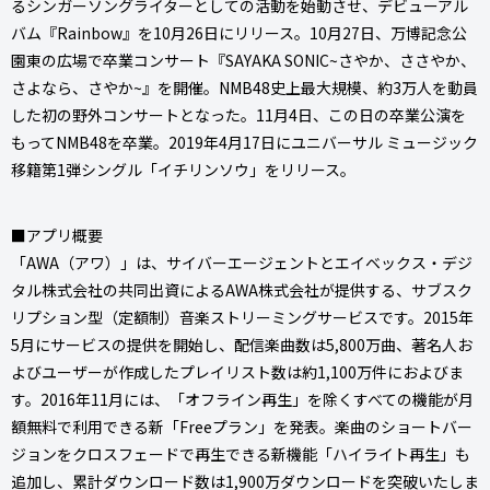
るシンガーソングライターとしての活動を始動させ、デビューアル
バム『Rainbow』を10月26日にリリース。10月27日、万博記念公
園東の広場で卒業コンサート『SAYAKA SONIC~さやか、ささやか、
さよなら、さやか~』を開催。NMB48史上最大規模、約3万人を動員
した初の野外コンサートとなった。11月4日、この日の卒業公演を
もってNMB48を卒業。2019年4月17日にユニバーサル ミュージック
移籍第1弾シングル「イチリンソウ」をリリース。
■アプリ概要
「AWA（アワ）」は、サイバーエージェントとエイベックス・デジ
タル株式会社の共同出資によるAWA株式会社が提供する、サブスク
リプション型（定額制）音楽ストリーミングサービスです。2015年
5月にサービスの提供を開始し、配信楽曲数は5,800万曲、著名人お
よびユーザーが作成したプレイリスト数は約1,100万件におよびま
す。2016年11月には、「オフライン再生」を除くすべての機能が月
額無料で利用できる新「Freeプラン」を発表。楽曲のショートバー
ジョンをクロスフェードで再生できる新機能「ハイライト再生」も
追加し、累計ダウンロード数は1,900万ダウンロードを突破いたしま