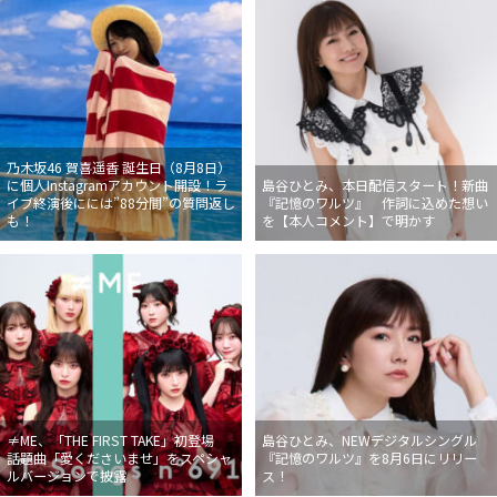
乃木坂46 賀喜遥香 誕生日（8月8日）
に個人Instagramアカウント開設！ラ
島谷ひとみ、本日配信スタート！新曲
イブ終演後にには”88分間”の質問返し
『記憶のワルツ』 作詞に込めた想い
も！
を【本人コメント】で明かす
≠ME、「THE FIRST TAKE」初登場
島谷ひとみ、NEWデジタルシングル
話題曲「愛くださいませ」をスペシャ
『記憶のワルツ』を8月6日にリリー
ルバージョンで披露
ス！