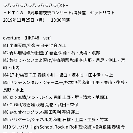
っ八っ八っ八っ八っ八っ八っ(笑)～
ＨＫＴ４８ 8周年前夜祭コンサート/博多座 セットリスト
2019年11月25日（月） 18:30開演
overture (HKT48 ver.)
M1 学園天国/小泉今日子 混合 ALL
M2 青い珊瑚礁/松田聖子 春組 伊藤・石・馬場・渡部
M3 飾りじゃないのよ涙は/中森明菜 秋組 神志那・月足・渕上・宮
﨑・山内
M4 17才/森高千里 春組 小川・坂口・坂本り・田中伊・村上
M5 センチメンタル・ジャーニー/松本伊代 秋組 川平・栗山・後藤・
長野・水上
M6 あゝ無情/アン・ルイス 春組 上野・堺・清水・地頭江
M7 C-Girl/浅香唯 秋組 荒巻・武田・森保
M8 冬のオペラグラス/新田恵利 春組 運上
M9 ハリケーン/シャネルズ 秋組 石橋・上島・工藤・竹本
M10 ツッパリ High School Rock’n Roll(登校編)/横浜銀蝿 春組 今