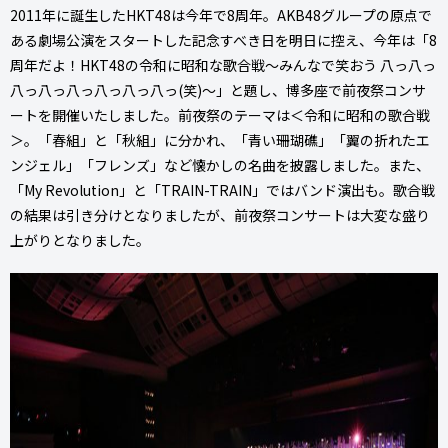
2011年に誕生したHKT48は今年で8周年。AKB48グループの原点で
ある劇場公演をスタートした記念すべき日を明日に控え、今年は「8
周年だよ！HKT48の令和に昭和な歌合戦～みんなで笑おう 八っ八っ
八っ八っ八っ八っ八っ八っ(笑)～」と題し、博多座で前夜祭コンサ
ートを開催いたしました。前夜祭のテーマは＜令和に昭和の歌合戦
＞。「春組」と「秋組」に分かれ、「青い珊瑚礁」「翼の折れたエ
ンジェル」「フレンズ」など懐かしの名曲を披露しました。また、
「My Revolution」と「TRAIN-TRAIN」ではバンド演出も。歌合戦
の結果は引き分けとなりましたが、前夜祭コンサートは大変な盛り
上がりとなりました。