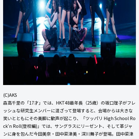
(C)AKS
森高千里の「17才」では、HKT48最年長（25歳）の坂口理子がフレ
ッシュな研究生メンバーに混ざって登場すると、会場からは大きな
笑いとともにその美脚に歓声が起こり、「ツッパリ High School Ro
ck‘n Roll(登校編)」では、サングラスにリーゼント、そして革ジャ
ンに身を包んだ今田美奈・田中菜津美・深川舞子が登場。田中菜津