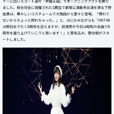
ナーに白いスコート姿の「学園天国」でオープニングアクトを飾り
ました。総合司会に抜擢された1期生で劇場公演最多出演を誇る下野
由貴は、華々しいコスチュームで大階段から堂々と登場。「慣れて
ないからちょっと照れちゃった。」と、はにかみながらも「HKT48
は明日めでたく8周年を迎えますが、前夜祭の今日は昭和の名曲で8
周年を盛り上げていこうと思います！」と意気込み、歌合戦がスタ
ートしました。