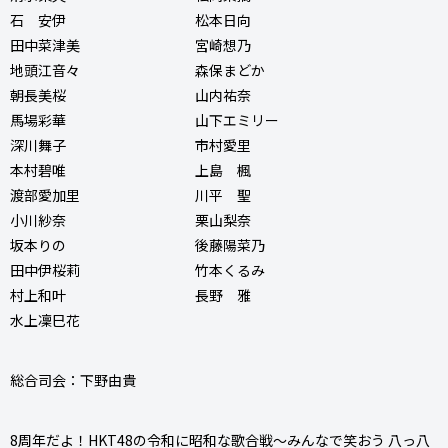
石 安伊 松本日向
田中菜津美 宮崎想乃
地頭江音々 森保まどか
朝長美桜 山内祐奈
馬場彩華 山下エミリー
深川舞子 市村愛里
本村碧唯 上島 楓
渡部愛加里 川平 聖
小川紗奈 栗山梨奈
坂本りの 後藤陽菜乃
田中伊桜莉 竹本くるみ
村上和叶 長野 雅
水上凜巳花
総合司会：下野由貴
8周年だよ！HKT48の令和に昭和な歌合戦～みんなで笑おう 八っ八