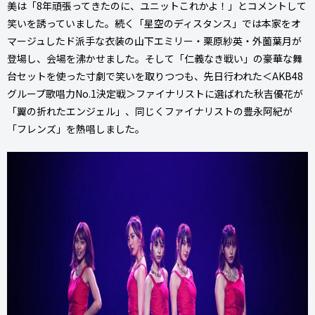
美は「8年頑張ってきたのに、ユニットこれかよ！」とコメントして
笑いを誘っていました。続く「星空のディスタンス」では本家をオ
マージュしたド派手な衣装の山下エミリー・栗原紗英・外薗葉月が
登場し、会場を沸かせました。そして「仁義なき戦い」の豪華な舞
台セットを使った寸劇で笑いを取りつつも、先日行われた＜AKB48
グループ歌唱力No.1決定戦＞ファイナリストに選ばれた秋吉優花が
「翼の折れたエンジェル」、同じくファイナリストの豊永阿紀が
「フレンズ」を熱唱しました。