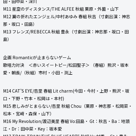
田・田中菜・深川
M11 星空のディスタンス/THE ALFEE 秋組 栗原・外薗・山下
M12 翼の折れたエンジェル/中村あゆみ 春組 秋吉（寸劇出演：神志
那・坂口・田島）
M13 フレンズ/REBECCA 秋組 豊永（寸劇出演：神志那・坂口・田
島）
企画 Romanticが止まらないゲーム
歌唱力対決 ＜赤いスイートピー/松田聖子＞ （春組）熊沢・坂本
愛・朝長/（秋組）市村・小田・渕上
M14 CAT’S EYE/杏里 春組 Lit charm(今田・今村・上野・熊沢・坂
口・下野・竹本・松岡は・本村)
M15 悲しみがとまらない/杏里 秋組 Chou（栗原・神志那・松岡菜・
松本・宮﨑・森保・山下）
M16 My Revolution/渡辺美里 春組 Vo:田島・ Gt：秋吉・Ba：地頭
江・Dr：田中菜・Key：坂本愛