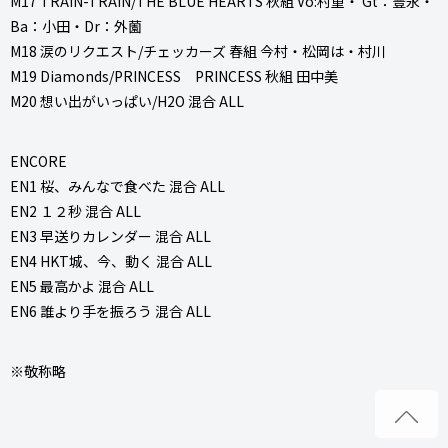
M17 TRAIN-TRAIN/THE BLUE HEARTS 秋組 Vo:村重・ Gt：豊永・
Ba：小田・Dr：外薗
M18 涙のリクエスト/チェッカーズ 春組 今村・松岡は・村川
M19 Diamonds/PRINCESS PRINCESS 秋組 田中美
M20 想い出がいっぱい/H2O 混合 ALL
ENCORE
EN1 桜、みんなで食べた 混合 ALL
EN2 １２秒 混合 ALL
EN3 早送りカレンダー 混合 ALL
EN4 HKT城、今、動く 混合 ALL
EN5 最高かよ 混合 ALL
EN6 誰より手を振ろう 混合 ALL
※敬称略