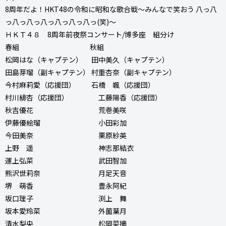
8周年だよ！HKT48の令和に昭和な歌合戦～みんなで笑おう 八っ八
っ八っ八っ八っ八っ八っ八っ(笑)～
ＨＫＴ４８ 8周年前夜祭コンサート/博多座 組分け
春組 秋組
松岡はな（キャプテン） 田中美久（キャプテン）
田島芽瑠（副キャプテン） 村重杏奈（副キャプテン）
今村麻莉愛（応援団） 石橋 颯（応援団）
村川緋杏（応援団） 工藤陽香（応援団）
秋吉優花 荒巻美咲
伊藤優絵瑠 小田彩加
今田美奈 栗原紗英
上野 遥 神志那結衣
運上弘菜 武田智加
熊沢世莉奈 月足天音
堺 萌香 豊永阿紀
坂口理子 渕上 舞
坂本愛玲菜 外薗葉月
清水梨央 松岡菜摘