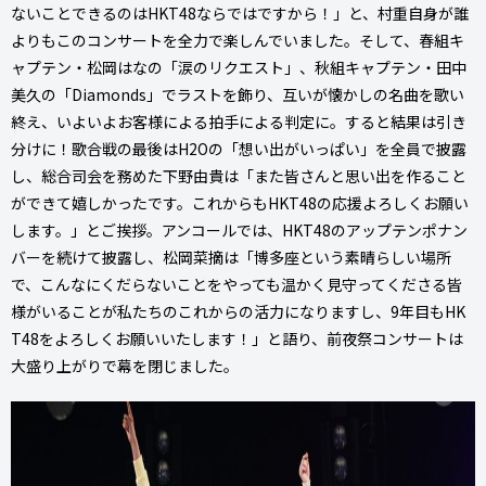
ないことできるのはHKT48ならではですから！」と、村重自身が誰
よりもこのコンサートを全力で楽しんでいました。そして、春組キ
ャプテン・松岡はなの「涙のリクエスト」、秋組キャプテン・田中
美久の「Diamonds」でラストを飾り、互いが懐かしの名曲を歌い
終え、いよいよお客様による拍手による判定に。すると結果は引き
分けに！歌合戦の最後はH2Oの「想い出がいっぱい」を全員で披露
し、総合司会を務めた下野由貴は「また皆さんと思い出を作ること
ができて嬉しかったです。これからもHKT48の応援よろしくお願い
します。」とご挨拶。アンコールでは、HKT48のアップテンポナン
バーを続けて披露し、松岡菜摘は「博多座という素晴らしい場所
で、こんなにくだらないことをやっても温かく見守ってくださる皆
様がいることが私たちのこれからの活力になりますし、9年目もHK
T48をよろしくお願いいたします！」と語り、前夜祭コンサートは
大盛り上がりで幕を閉じました。